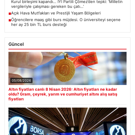
Kurul birleşimi kapandı… İYİ Partili Çömez’den tepki: ‘Milletin
vergileriyle çalışması gereken bu çatı…’
Açık Hava Mutfakları ve Prestijli Yaşam Bölgeleri
■
Öğrencilere maaş gibi burs müjdesi. O üniversiteyi seçene
■
her ay 25 bin TL burs desteği
Güncel
05/08/2026
Altın fiyatları canlı 8 Nisan 2026: Altın fiyatları ne kadar
oldu? Gram, çeyrek, yarım ve cumhuriyet altını alış satış
fiyatları