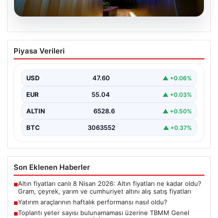
05.08.2026
Yatırım araçlarının haftalık performansı
Piyasa Verileri
nasıl oldu?
Borsa İstanbul'da işlem gören hisse senetleri, haftalık
bazda ortalama yüzde 0,27 değer kaybederken,
USD
47.60
▲ +0.06%
altının…
EUR
55.04
▲ +0.03%
ALTIN
6528.6
▲ +0.50%
BTC
3063552
▲ +0.37%
Son Eklenen Haberler
Altın fiyatları canlı 8 Nisan 2026: Altın fiyatları ne kadar oldu?
■
Gram, çeyrek, yarım ve cumhuriyet altını alış satış fiyatları
Yatırım araçlarının haftalık performansı nasıl oldu?
■
Toplantı yeter sayısı bulunamaması üzerine TBMM Genel
■