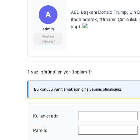
ABD Başkanı Donald Trump, Çin Devl
A
ifade ederek, “Umarım Çin’le ilişk
yaptı.
admin
Anahtar
yönetici
1 yazı görüntüleniyor (toplam 1)
Bu konuyu yanıtlamak için giriş yapmış olmalısınız.
Kullanıcı adı:
Parola: