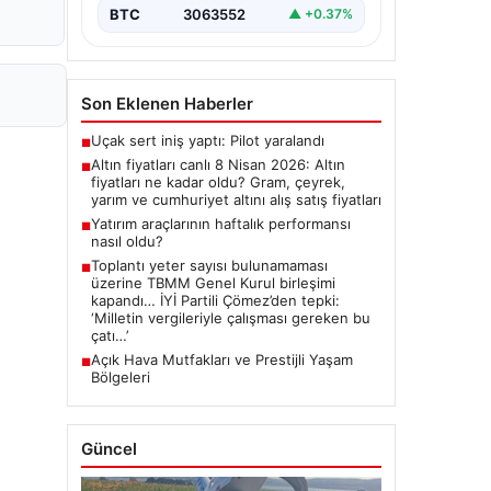
BTC
3063552
▲ +0.37%
Son Eklenen Haberler
Uçak sert iniş yaptı: Pilot yaralandı
■
Altın fiyatları canlı 8 Nisan 2026: Altın
■
fiyatları ne kadar oldu? Gram, çeyrek,
yarım ve cumhuriyet altını alış satış fiyatları
Yatırım araçlarının haftalık performansı
■
nasıl oldu?
Toplantı yeter sayısı bulunamaması
■
üzerine TBMM Genel Kurul birleşimi
kapandı… İYİ Partili Çömez’den tepki:
‘Milletin vergileriyle çalışması gereken bu
çatı…’
Açık Hava Mutfakları ve Prestijli Yaşam
■
Bölgeleri
Güncel