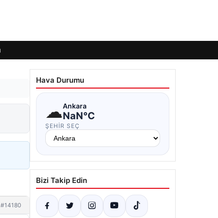
ı
Hava Durumu
☁
Ankara
NaN°C
ŞEHIR SEÇ
Bizi Takip Edin
#14180