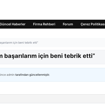
Güncel Haberler
Firma Rehberi
Forum
Çerez Politikas
rılarım için beni tebrik etti”
aşarılarım için beni tebrik etti”
 önce
admin
tarafından güncellenmiştir.