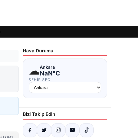
ı
Hava Durumu
☁
Ankara
NaN°C
ŞEHIR SEÇ
Bizi Takip Edin
#13647