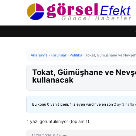
Ana sayfa
›
Forumlar
›
Politika
›
Tokat, Gümüşhane ve Nevşehir’
Tokat, Gümüşhane ve Nevşehi
kullanacak
Bu konu 0 yanıt içerir, 1 izleyen vardır ve en son
2 ay 3 hafta
1 yazı görüntüleniyor (toplam 1)
12/05/2026: 9:44 am