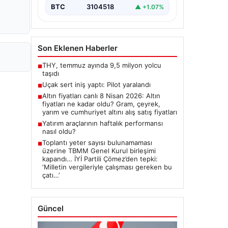
BTC
3104518
▲ +1.07%
Son Eklenen Haberler
THY, temmuz ayında 9,5 milyon yolcu
■
taşıdı
Uçak sert iniş yaptı: Pilot yaralandı
■
Altın fiyatları canlı 8 Nisan 2026: Altın
■
fiyatları ne kadar oldu? Gram, çeyrek,
yarım ve cumhuriyet altını alış satış fiyatları
Yatırım araçlarının haftalık performansı
■
nasıl oldu?
Toplantı yeter sayısı bulunamaması
■
üzerine TBMM Genel Kurul birleşimi
kapandı… İYİ Partili Çömez’den tepki:
‘Milletin vergileriyle çalışması gereken bu
çatı…’
Güncel