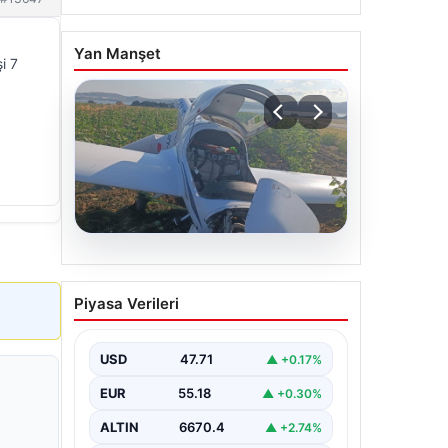
Yan Manşet
i 7
06.08.2026
Uçak sert iniş yaptı: Pilot
Piyasa Verileri
yaralandı
USD
47.71
▲ +0.17%
EUR
55.18
▲ +0.30%
ALTIN
6670.4
▲ +2.74%