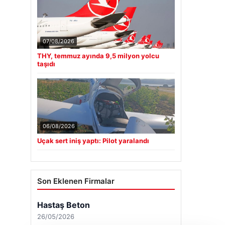
07/08/2026
THY, temmuz ayında 9,5 milyon yolcu
taşıdı
06/08/2026
Uçak sert iniş yaptı: Pilot yaralandı
Son Eklenen Firmalar
Hastaş Beton
26/05/2026