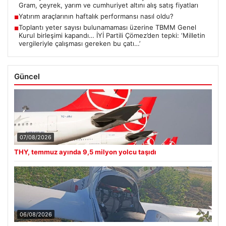
Gram, çeyrek, yarım ve cumhuriyet altını alış satış fiyatları
Yatırım araçlarının haftalık performansı nasıl oldu?
■
Toplantı yeter sayısı bulunamaması üzerine TBMM Genel
■
Kurul birleşimi kapandı… İYİ Partili Çömez’den tepki: ‘Milletin
vergileriyle çalışması gereken bu çatı…’
Güncel
07/08/2026
THY, temmuz ayında 9,5 milyon yolcu taşıdı
06/08/2026