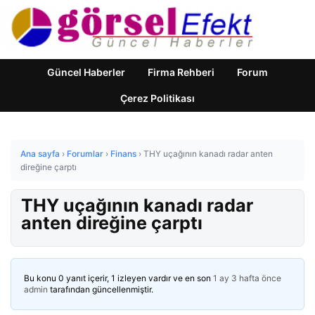
Güncel Haberler
Firma Rehberi
Forum
Çerez Politikası
Ana sayfa
›
Forumlar
›
Finans
›
THY uçağının kanadı radar anten
direğine çarptı
THY uçağının kanadı radar
anten direğine çarptı
Bu konu 0 yanıt içerir, 1 izleyen vardır ve en son
1 ay 3 hafta önce
admin
tarafından güncellenmiştir.