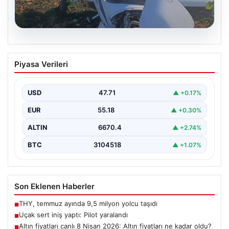
06.08.2026
Uçak sert iniş yaptı: Pilot yaralandı
Piyasa Verileri
USD
47.71
▲ +0.17%
EUR
55.18
▲ +0.30%
ALTIN
6670.4
▲ +2.74%
BTC
3104518
▲ +1.07%
Son Eklenen Haberler
THY, temmuz ayında 9,5 milyon yolcu taşıdı
■
Uçak sert iniş yaptı: Pilot yaralandı
■
Altın fiyatları canlı 8 Nisan 2026: Altın fiyatları ne kadar oldu?
■