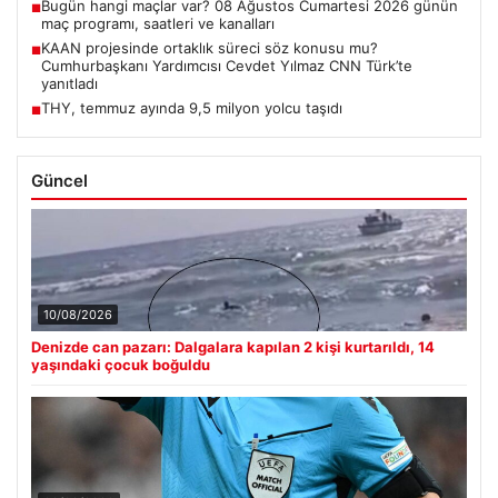
Bugün hangi maçlar var? 08 Ağustos Cumartesi 2026 günün
■
maç programı, saatleri ve kanalları
KAAN projesinde ortaklık süreci söz konusu mu?
■
Cumhurbaşkanı Yardımcısı Cevdet Yılmaz CNN Türk’te
yanıtladı
THY, temmuz ayında 9,5 milyon yolcu taşıdı
■
Güncel
10/08/2026
Denizde can pazarı: Dalgalara kapılan 2 kişi kurtarıldı, 14
yaşındaki çocuk boğuldu