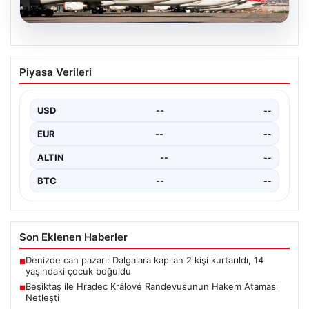
07.08.2026
THY, temmuz ayında 9,5 milyon yolcu
Piyasa Verileri
taşıdı
USD
--
--
EUR
--
--
ALTIN
--
--
BTC
--
--
Son Eklenen Haberler
Denizde can pazarı: Dalgalara kapılan 2 kişi kurtarıldı, 14
■
yaşındaki çocuk boğuldu
Beşiktaş ile Hradec Králové Randevusunun Hakem Ataması
■
Netleşti