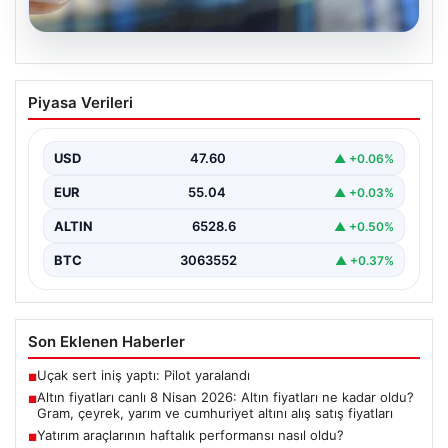
05.08.2026
Altın fiyatları canlı 8 Nisan 2026: Altın
Piyasa Verileri
fiyatları ne kadar oldu? Gram, çeyrek,
yarım ve cumhuriyet altını alış satış
fiyatları
USD
47.60
▲ +0.06%
{ "title": "8 Nisan 2026 Altın Fiyatları Canlı Takip: Gram,
EUR
55.04
▲ +0.03%
Çeyrek ve Cumhuriyet Altını…
ALTIN
6528.6
▲ +0.50%
BTC
3063552
▲ +0.37%
Son Eklenen Haberler
Uçak sert iniş yaptı: Pilot yaralandı
■
Altın fiyatları canlı 8 Nisan 2026: Altın fiyatları ne kadar oldu?
■
Gram, çeyrek, yarım ve cumhuriyet altını alış satış fiyatları
Yatırım araçlarının haftalık performansı nasıl oldu?
■