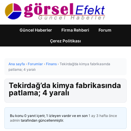
Güncel Haberler
Firma Rehberi
Forum
Çerez Politikası
Ana sayfa
›
Forumlar
›
Finans
›
Tekirdağ’da kimya fabrikasında
patlama; 4 yaralı
Tekirdağ’da kimya fabrikasında
patlama; 4 yaralı
Bu konu 0 yanıt içerir, 1 izleyen vardır ve en son
1 ay 3 hafta önce
admin
tarafından güncellenmiştir.