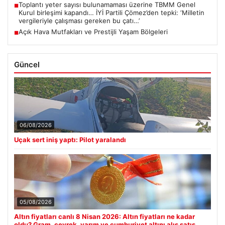
Toplantı yeter sayısı bulunamaması üzerine TBMM Genel
■
Kurul birleşimi kapandı… İYİ Partili Çömez’den tepki: ‘Milletin
vergileriyle çalışması gereken bu çatı…’
Açık Hava Mutfakları ve Prestijli Yaşam Bölgeleri
■
Güncel
06/08/2026
Uçak sert iniş yaptı: Pilot yaralandı
05/08/2026
Altın fiyatları canlı 8 Nisan 2026: Altın fiyatları ne kadar
oldu? Gram, çeyrek, yarım ve cumhuriyet altını alış satış