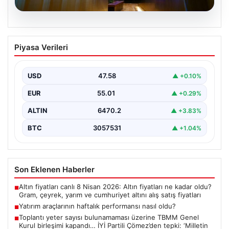
05.08.2026
Yatırım araçlarının haftalık performansı
Piyasa Verileri
nasıl oldu?
Borsa İstanbul'da işlem gören hisse senetleri, haftalık
bazda ortalama yüzde 0,27 değer kaybederken,
USD
47.58
▲ +0.10%
altının…
EUR
55.01
▲ +0.29%
ALTIN
6470.2
▲ +3.83%
BTC
3057531
▲ +1.04%
Son Eklenen Haberler
Altın fiyatları canlı 8 Nisan 2026: Altın fiyatları ne kadar oldu?
■
Gram, çeyrek, yarım ve cumhuriyet altını alış satış fiyatları
Yatırım araçlarının haftalık performansı nasıl oldu?
■
Toplantı yeter sayısı bulunamaması üzerine TBMM Genel
■
Kurul birleşimi kapandı… İYİ Partili Çömez’den tepki: ‘Milletin