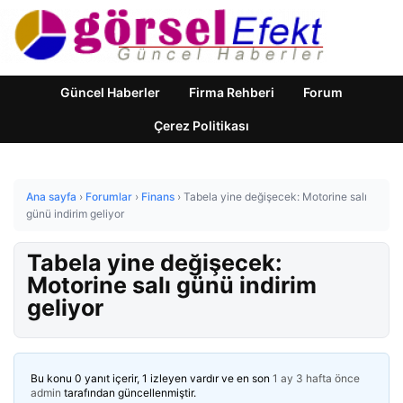
Güncel Haberler
Firma Rehberi
Forum
Çerez Politikası
Ana sayfa
›
Forumlar
›
Finans
›
Tabela yine değişecek: Motorine salı
günü indirim geliyor
Tabela yine değişecek:
Motorine salı günü indirim
geliyor
Bu konu 0 yanıt içerir, 1 izleyen vardır ve en son
1 ay 3 hafta önce
admin
tarafından güncellenmiştir.