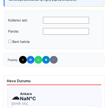
Kullanıcı adı:
Parola:
Beni hatırla
Paylaş:
Hava Durumu
☁
Ankara
NaN°C
ŞEHIR SEÇ