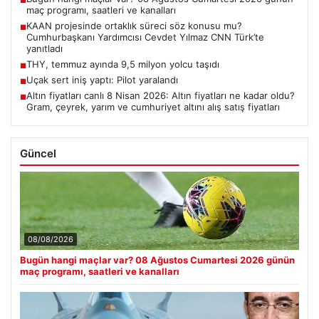
■
maç programı, saatleri ve kanalları
KAAN projesinde ortaklık süreci söz konusu mu?
■
Cumhurbaşkanı Yardımcısı Cevdet Yılmaz CNN Türk’te
yanıtladı
THY, temmuz ayında 9,5 milyon yolcu taşıdı
■
Uçak sert iniş yaptı: Pilot yaralandı
■
Altın fiyatları canlı 8 Nisan 2026: Altın fiyatları ne kadar oldu?
■
Gram, çeyrek, yarım ve cumhuriyet altını alış satış fiyatları
Güncel
08/08/2026
Bugün hangi maçlar var? 08 Ağustos Cumartesi 2026 günün
maç programı, saatleri ve kanalları