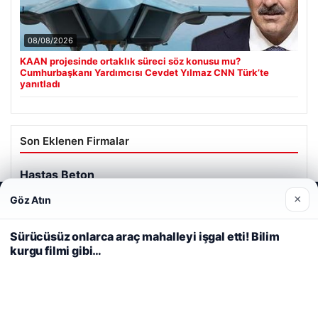
08/08/2026
KAAN projesinde ortaklık süreci söz konusu mu?
Cumhurbaşkanı Yardımcısı Cevdet Yılmaz CNN Türk’te
yanıtladı
Son Eklenen Firmalar
Hastaş Beton
26/05/2026
×
Göz Atın
Web sitemizi nasıl kullandığınızı daha iyi anlayabilmek,
deneyiminizi kişiselleştirmek ve geliştirmek amacıyla çerezler
kullanıyoruz.
Çerez Politikamız
Sürücüsüz onlarca araç mahalleyi işgal etti! Bilim
kurgu filmi gibi…
Reddet
Kabul Et
© 2026 Görsel Efekt – Güncel Haberler