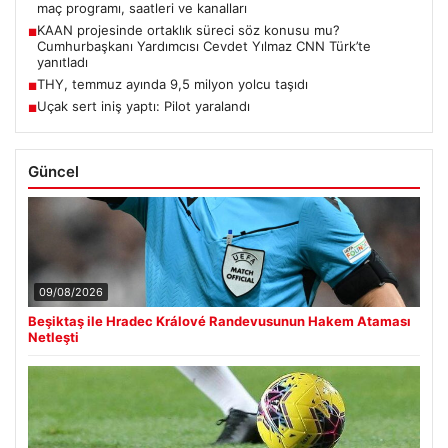
maç programı, saatleri ve kanalları
KAAN projesinde ortaklık süreci söz konusu mu?
■
Cumhurbaşkanı Yardımcısı Cevdet Yılmaz CNN Türk’te
yanıtladı
THY, temmuz ayında 9,5 milyon yolcu taşıdı
■
Uçak sert iniş yaptı: Pilot yaralandı
■
Güncel
09/08/2026
Beşiktaş ile Hradec Králové Randevusunun Hakem Ataması
Netleşti