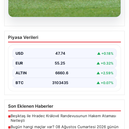
08.08.2026
Bugün hangi maçlar var? 08 Ağustos
Piyasa Verileri
Cumartesi 2026 günün maç programı,
saatleri ve kanalları
USD
47.74
▲ +0.18%
EUR
55.25
▲ +0.32%
ALTIN
6660.6
▲ +2.59%
BTC
3103435
▲ +0.07%
Son Eklenen Haberler
Beşiktaş ile Hradec Králové Randevusunun Hakem Ataması
■
Netleşti
Bugün hangi maçlar var? 08 Ağustos Cumartesi 2026 günün
■