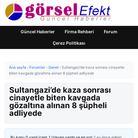
Güncel Haberler
Firma Rehberi
Forum
Çerez Politikası
Ana sayfa
›
Forumlar
›
Genel
›
Sultangazi’de kaza sonrası cinayetle
biten kavgada gözaltına alınan 8 şüpheli adliyede
Sultangazi’de kaza sonrası
cinayetle biten kavgada
gözaltına alınan 8 şüpheli
adliyede
Bu konu 0 yanıt içerir, 1 izleyen vardır ve en son
2 ay önce
admin