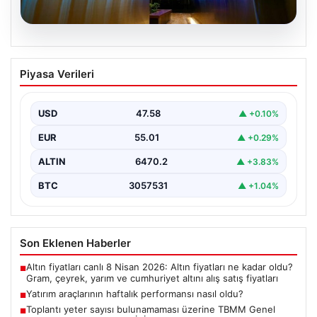
05.08.2026
Yatırım araçlarının haftalık performansı
Piyasa Verileri
nasıl oldu?
Borsa İstanbul'da işlem gören hisse senetleri, haftalık
bazda ortalama yüzde 0,27 değer kaybederken,
USD
47.58
▲ +0.10%
altının…
EUR
55.01
▲ +0.29%
ALTIN
6470.2
▲ +3.83%
BTC
3057531
▲ +1.04%
Son Eklenen Haberler
Altın fiyatları canlı 8 Nisan 2026: Altın fiyatları ne kadar oldu?
■
Gram, çeyrek, yarım ve cumhuriyet altını alış satış fiyatları
Yatırım araçlarının haftalık performansı nasıl oldu?
■
Toplantı yeter sayısı bulunamaması üzerine TBMM Genel
■