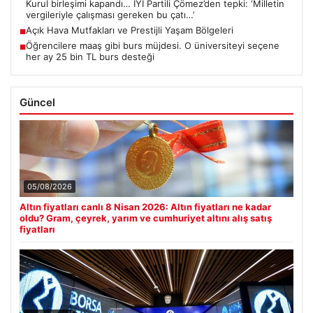
Kurul birleşimi kapandı… İYİ Partili Çömez’den tepki: ‘Milletin
vergileriyle çalışması gereken bu çatı…’
Açık Hava Mutfakları ve Prestijli Yaşam Bölgeleri
■
Öğrencilere maaş gibi burs müjdesi. O üniversiteyi seçene
■
her ay 25 bin TL burs desteği
Güncel
05/08/2026
Altın fiyatları canlı 8 Nisan 2026: Altın fiyatları ne kadar
oldu? Gram, çeyrek, yarım ve cumhuriyet altını alış satış
fiyatları