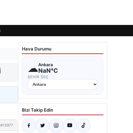
ı
Hava Durumu
☁
Ankara
i
NaN°C
ŞEHIR SEÇ
Bizi Takip Edin
#13977