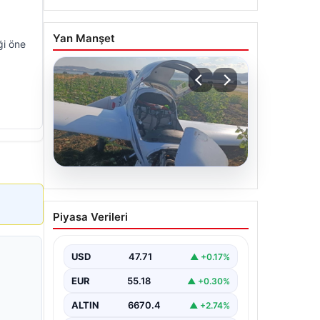
Yan Manşet
ği öne
06.08.2026
Uçak sert iniş yaptı: Pilot
Piyasa Verileri
yaralandı
USD
47.71
▲ +0.17%
EUR
55.18
▲ +0.30%
ALTIN
6670.4
▲ +2.74%