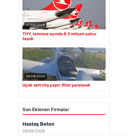
07/08/2026
THY, temmuz ayında 9,5 milyon yolcu
taşıdı
06/08/2026
Uçak sert iniş yaptı: Pilot yaralandı
Son Eklenen Firmalar
Hastaş Beton
26/05/2026