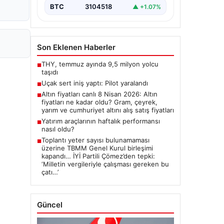
BTC
3104518
▲ +1.07%
Son Eklenen Haberler
THY, temmuz ayında 9,5 milyon yolcu
■
taşıdı
Uçak sert iniş yaptı: Pilot yaralandı
■
Altın fiyatları canlı 8 Nisan 2026: Altın
■
fiyatları ne kadar oldu? Gram, çeyrek,
yarım ve cumhuriyet altını alış satış fiyatları
Yatırım araçlarının haftalık performansı
■
nasıl oldu?
Toplantı yeter sayısı bulunamaması
■
üzerine TBMM Genel Kurul birleşimi
kapandı… İYİ Partili Çömez’den tepki:
‘Milletin vergileriyle çalışması gereken bu
çatı…’
Güncel