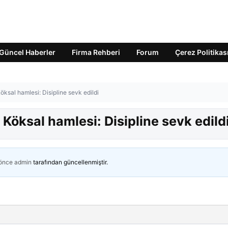
Güncel Haberler
Firma Rehberi
Forum
Çerez Politikas
ksal hamlesi: Disipline sevk edildi
Köksal hamlesi: Disipline sevk edild
 önce
admin
tarafından güncellenmiştir.