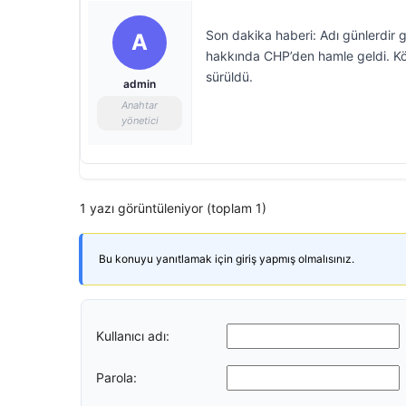
Son dakika haberi: Adı günlerdi
A
hakkında CHP’den hamle geldi. Köksa
sürüldü.
admin
Anahtar
yönetici
1 yazı görüntüleniyor (toplam 1)
Bu konuyu yanıtlamak için giriş yapmış olmalısınız.
Kullanıcı adı:
Parola: