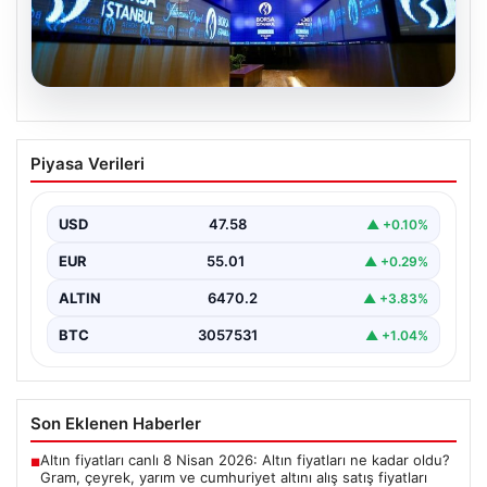
05.08.2026
Yatırım araçlarının haftalık performansı
Piyasa Verileri
nasıl oldu?
Borsa İstanbul'da işlem gören hisse senetleri, haftalık
bazda ortalama yüzde 0,27 değer kaybederken,
USD
47.58
▲ +0.10%
altının…
EUR
55.01
▲ +0.29%
ALTIN
6470.2
▲ +3.83%
BTC
3057531
▲ +1.04%
Son Eklenen Haberler
Altın fiyatları canlı 8 Nisan 2026: Altın fiyatları ne kadar oldu?
■
Gram, çeyrek, yarım ve cumhuriyet altını alış satış fiyatları