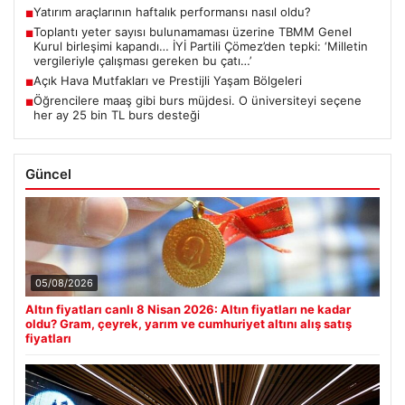
Yatırım araçlarının haftalık performansı nasıl oldu?
■
Toplantı yeter sayısı bulunamaması üzerine TBMM Genel
■
Kurul birleşimi kapandı… İYİ Partili Çömez’den tepki: ‘Milletin
vergileriyle çalışması gereken bu çatı…’
Açık Hava Mutfakları ve Prestijli Yaşam Bölgeleri
■
Öğrencilere maaş gibi burs müjdesi. O üniversiteyi seçene
■
her ay 25 bin TL burs desteği
Güncel
05/08/2026
Altın fiyatları canlı 8 Nisan 2026: Altın fiyatları ne kadar
oldu? Gram, çeyrek, yarım ve cumhuriyet altını alış satış
fiyatları