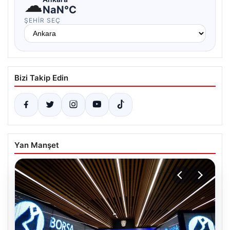
☁
NaN°C
ŞEHIR SEÇ
Bizi Takip Edin
Yan Manşet