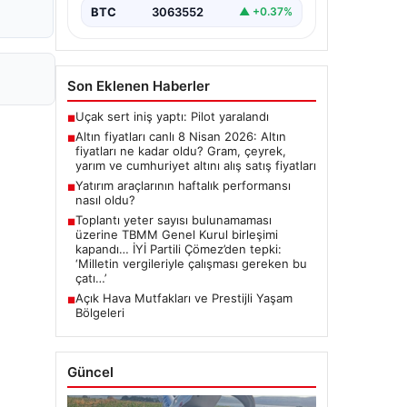
BTC
3063552
▲ +0.37%
Son Eklenen Haberler
Uçak sert iniş yaptı: Pilot yaralandı
■
Altın fiyatları canlı 8 Nisan 2026: Altın
■
fiyatları ne kadar oldu? Gram, çeyrek,
yarım ve cumhuriyet altını alış satış fiyatları
Yatırım araçlarının haftalık performansı
■
nasıl oldu?
Toplantı yeter sayısı bulunamaması
■
üzerine TBMM Genel Kurul birleşimi
kapandı… İYİ Partili Çömez’den tepki:
‘Milletin vergileriyle çalışması gereken bu
çatı…’
Açık Hava Mutfakları ve Prestijli Yaşam
■
Bölgeleri
Güncel