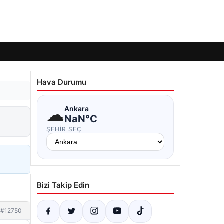
ı
Hava Durumu
☁
Ankara
NaN°C
ŞEHIR SEÇ
Bizi Takip Edin
#12750