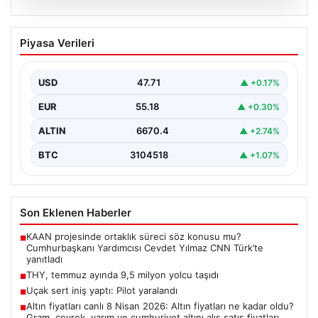
07.08.2026
THY, temmuz ayında 9,5 milyon yolcu
Piyasa Verileri
taşıdı
USD
47.71
▲ +0.17%
EUR
55.18
▲ +0.30%
ALTIN
6670.4
▲ +2.74%
BTC
3104518
▲ +1.07%
Son Eklenen Haberler
KAAN projesinde ortaklık süreci söz konusu mu?
■
Cumhurbaşkanı Yardımcısı Cevdet Yılmaz CNN Türk’te
yanıtladı
THY, temmuz ayında 9,5 milyon yolcu taşıdı
■
Uçak sert iniş yaptı: Pilot yaralandı
■
Altın fiyatları canlı 8 Nisan 2026: Altın fiyatları ne kadar oldu?
■
Gram, çeyrek, yarım ve cumhuriyet altını alış satış fiyatları