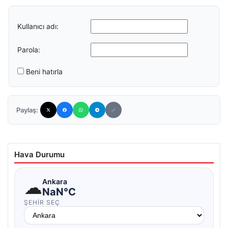
Kullanıcı adı:
Parola:
Beni hatırla
Paylaş:
Hava Durumu
☁
Ankara
NaN°C
ŞEHIR SEÇ