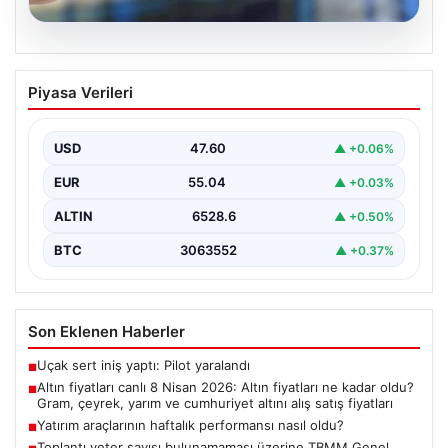
05.08.2026
Altın fiyatları canlı 8 Nisan 2026: Altın
Piyasa Verileri
fiyatları ne kadar oldu? Gram, çeyrek,
yarım ve cumhuriyet altını alış satış
fiyatları
USD
47.60
▲ +0.06%
{ "title": "8 Nisan 2026 Altın Fiyatları Canlı Takip: Gram,
EUR
55.04
▲ +0.03%
Çeyrek ve Cumhuriyet Altını…
ALTIN
6528.6
▲ +0.50%
BTC
3063552
▲ +0.37%
Son Eklenen Haberler
Uçak sert iniş yaptı: Pilot yaralandı
■
Altın fiyatları canlı 8 Nisan 2026: Altın fiyatları ne kadar oldu?
■
Gram, çeyrek, yarım ve cumhuriyet altını alış satış fiyatları
Yatırım araçlarının haftalık performansı nasıl oldu?
■
Toplantı yeter sayısı bulunamaması üzerine TBMM Genel