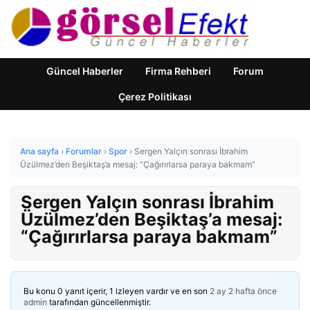
Güncel Haberler
Firma Rehberi
Forum
Çerez Politikası
Ana sayfa
›
Forumlar
›
Spor
›
Sergen Yalçın sonrası İbrahim
Üzülmez’den Beşiktaş’a mesaj: “Çağırırlarsa paraya bakmam”
Sergen Yalçın sonrası İbrahim
Üzülmez’den Beşiktaş’a mesaj:
“Çağırırlarsa paraya bakmam”
Bu konu 0 yanıt içerir, 1 izleyen vardır ve en son
2 ay 2 hafta önce
admin
tarafından güncellenmiştir.