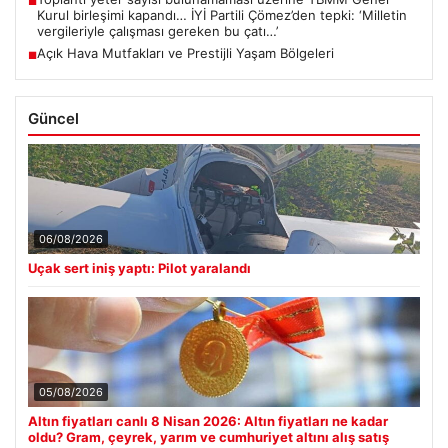
■
Kurul birleşimi kapandı… İYİ Partili Çömez’den tepki: ‘Milletin
vergileriyle çalışması gereken bu çatı…’
Açık Hava Mutfakları ve Prestijli Yaşam Bölgeleri
■
Güncel
06/08/2026
Uçak sert iniş yaptı: Pilot yaralandı
05/08/2026
Altın fiyatları canlı 8 Nisan 2026: Altın fiyatları ne kadar
oldu? Gram, çeyrek, yarım ve cumhuriyet altını alış satış