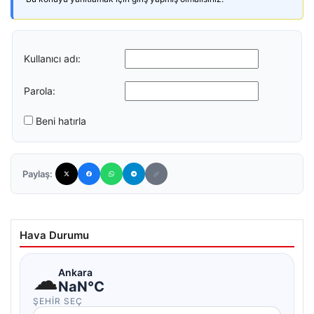
Kullanıcı adı:
Parola:
Beni hatırla
Paylaş:
Hava Durumu
☁
Ankara
NaN°C
ŞEHIR SEÇ