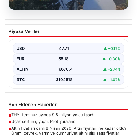
06.08.2026
Uçak sert iniş yaptı: Pilot yaralandı
Piyasa Verileri
USD
47.71
▲ +0.17%
EUR
55.18
▲ +0.30%
ALTIN
6670.4
▲ +2.74%
BTC
3104518
▲ +1.07%
Son Eklenen Haberler
THY, temmuz ayında 9,5 milyon yolcu taşıdı
■
Uçak sert iniş yaptı: Pilot yaralandı
■
Altın fiyatları canlı 8 Nisan 2026: Altın fiyatları ne kadar oldu?
■
Gram, çeyrek, yarım ve cumhuriyet altını alış satış fiyatları