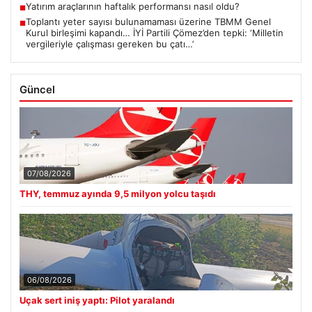
Yatırım araçlarının haftalık performansı nasıl oldu?
■
Toplantı yeter sayısı bulunamaması üzerine TBMM Genel
■
Kurul birleşimi kapandı… İYİ Partili Çömez’den tepki: ‘Milletin
vergileriyle çalışması gereken bu çatı…’
Güncel
07/08/2026
THY, temmuz ayında 9,5 milyon yolcu taşıdı
06/08/2026
Uçak sert iniş yaptı: Pilot yaralandı