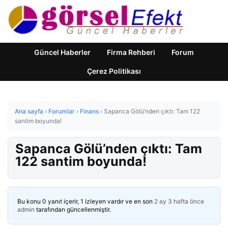
Güncel Haberler
Firma Rehberi
Forum
Çerez Politikası
Ana sayfa
›
Forumlar
›
Finans
›
Sapanca Gölü’nden çıktı: Tam 122
santim boyunda!
Sapanca Gölü’nden çıktı: Tam
122 santim boyunda!
Bu konu 0 yanıt içerir, 1 izleyen vardır ve en son
2 ay 3 hafta önce
admin
tarafından güncellenmiştir.