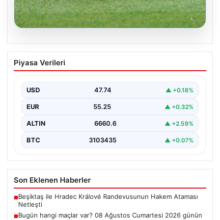
08.08.2026
Bugün hangi maçlar var? 08 Ağustos
Piyasa Verileri
Cumartesi 2026 günün maç programı,
saatleri ve kanalları
USD
47.74
▲ +0.18%
EUR
55.25
▲ +0.32%
ALTIN
6660.6
▲ +2.59%
BTC
3103435
▲ +0.07%
Son Eklenen Haberler
Beşiktaş ile Hradec Králové Randevusunun Hakem Ataması
■
Netleşti
Bugün hangi maçlar var? 08 Ağustos Cumartesi 2026 günün
■