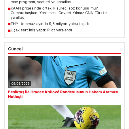
maç programı, saatleri ve kanalları
KAAN projesinde ortaklık süreci söz konusu mu?
■
Cumhurbaşkanı Yardımcısı Cevdet Yılmaz CNN Türk’te
yanıtladı
THY, temmuz ayında 9,5 milyon yolcu taşıdı
■
Uçak sert iniş yaptı: Pilot yaralandı
■
Güncel
09/08/2026
Beşiktaş ile Hradec Králové Randevusunun Hakem Ataması
Netleşti