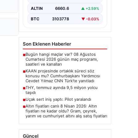
Cumhurbaşkanı Yardımcısı Cevdet
Yılmaz, CNN Türk canlı yayınında
ALTIN
6660.6
▲ +2.59%
gündeme ilişkin soruları yanıtladı.
Mekke Ortak…
BTC
3103778
▼ -0.03%
Son Eklenen Haberler
Bugün hangi maçlar var? 08 Ağustos
■
Cumartesi 2026 günün maç programı,
saatleri ve kanalları
KAAN projesinde ortaklık süreci söz
■
konusu mu? Cumhurbaşkanı Yardımcısı
Cevdet Yılmaz CNN Türk’te yanıtladı
THY, temmuz ayında 9,5 milyon yolcu
■
taşıdı
Uçak sert iniş yaptı: Pilot yaralandı
■
Altın fiyatları canlı 8 Nisan 2026: Altın
■
fiyatları ne kadar oldu? Gram, çeyrek,
yarım ve cumhuriyet altını alış satış fiyatları
Güncel