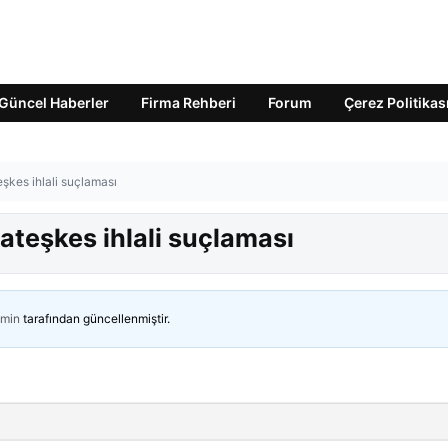
Güncel Haberler
Firma Rehberi
Forum
Çerez Politikas
şkes ihlali suçlaması
ateşkes ihlali suçlaması
min
tarafından güncellenmiştir.