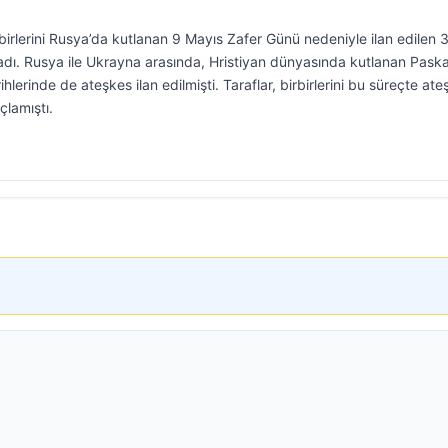
birlerini Rusya’da kutlanan 9 Mayıs Zafer Günü nedeniyle ilan edilen 
ladı. Rusya ile Ukrayna arasında, Hristiyan dünyasında kutlanan Pask
lerinde de ateşkes ilan edilmişti. Taraflar, birbirlerini bu süreçte ate
çlamıştı.