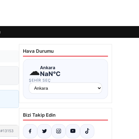
ı
Hava Durumu
☁
Ankara
NaN°C
ŞEHIR SEÇ
Bizi Takip Edin
#13153