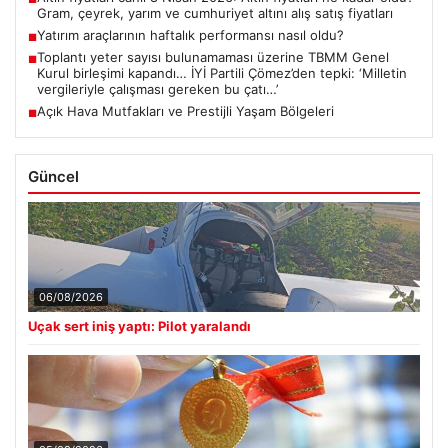
Gram, çeyrek, yarım ve cumhuriyet altını alış satış fiyatları
Yatırım araçlarının haftalık performansı nasıl oldu?
■
Toplantı yeter sayısı bulunamaması üzerine TBMM Genel
■
Kurul birleşimi kapandı… İYİ Partili Çömez’den tepki: ‘Milletin
vergileriyle çalışması gereken bu çatı…’
Açık Hava Mutfakları ve Prestijli Yaşam Bölgeleri
■
Güncel
06/08/2026
Uçak sert iniş yaptı: Pilot yaralandı