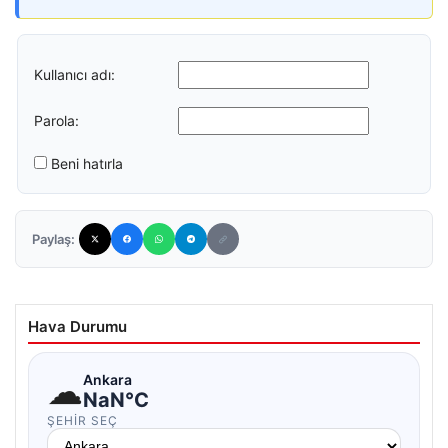
Kullanıcı adı:
Parola:
Beni hatırla
Paylaş:
Hava Durumu
☁
Ankara
NaN°C
ŞEHIR SEÇ