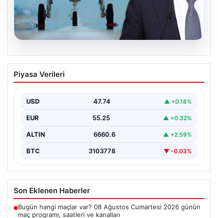
08.08.2026
KAAN projesinde ortaklık süreci söz
Piyasa Verileri
konusu mu? Cumhurbaşkanı Yardımcısı
Cevdet Yılmaz CNN Türk’te yanıtladı
USD
47.74
▲ +0.18%
Cumhurbaşkanı Yardımcısı Cevdet Yılmaz, CNN Türk
canlı yayınında gündeme ilişkin soruları yanıtladı. Mekke
EUR
55.25
▲ +0.32%
Ortak…
ALTIN
6660.6
▲ +2.59%
BTC
3103778
▼ -0.03%
Son Eklenen Haberler
Bugün hangi maçlar var? 08 Ağustos Cumartesi 2026 günün
■
maç programı, saatleri ve kanalları