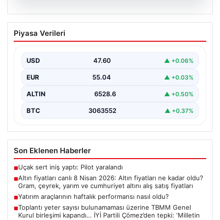
05.08.2026
Altın fiyatları canlı 8 Nisan 2026: Altın
Piyasa Verileri
fiyatları ne kadar oldu? Gram, çeyrek,
yarım ve cumhuriyet altını alış satış
fiyatları
USD
47.60
▲ +0.06%
{ "title": "8 Nisan 2026 Altın Fiyatları Canlı Takip: Gram,
EUR
55.04
▲ +0.03%
Çeyrek ve Cumhuriyet Altını…
ALTIN
6528.6
▲ +0.50%
BTC
3063552
▲ +0.37%
Son Eklenen Haberler
Uçak sert iniş yaptı: Pilot yaralandı
■
Altın fiyatları canlı 8 Nisan 2026: Altın fiyatları ne kadar oldu?
■
Gram, çeyrek, yarım ve cumhuriyet altını alış satış fiyatları
Yatırım araçlarının haftalık performansı nasıl oldu?
■
Toplantı yeter sayısı bulunamaması üzerine TBMM Genel
■
Kurul birleşimi kapandı… İYİ Partili Çömez’den tepki: ‘Milletin