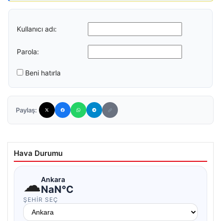
Kullanıcı adı:
Parola:
Beni hatırla
Paylaş:
Hava Durumu
☁
Ankara
NaN°C
ŞEHIR SEÇ