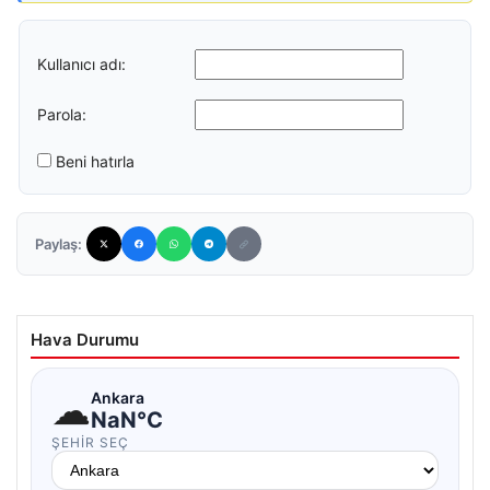
Kullanıcı adı:
Parola:
Beni hatırla
Paylaş:
Hava Durumu
☁
Ankara
NaN°C
ŞEHIR SEÇ