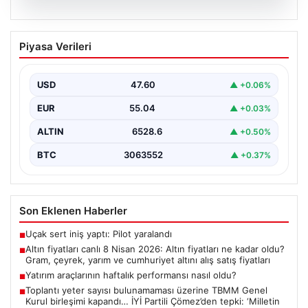
05.08.2026
Altın fiyatları canlı 8 Nisan 2026: Altın
Piyasa Verileri
fiyatları ne kadar oldu? Gram, çeyrek,
yarım ve cumhuriyet altını alış satış
fiyatları
USD
47.60
▲ +0.06%
{ "title": "8 Nisan 2026 Altın Fiyatları Canlı Takip: Gram,
EUR
55.04
▲ +0.03%
Çeyrek ve Cumhuriyet Altını…
ALTIN
6528.6
▲ +0.50%
BTC
3063552
▲ +0.37%
Son Eklenen Haberler
Uçak sert iniş yaptı: Pilot yaralandı
■
Altın fiyatları canlı 8 Nisan 2026: Altın fiyatları ne kadar oldu?
■
Gram, çeyrek, yarım ve cumhuriyet altını alış satış fiyatları
Yatırım araçlarının haftalık performansı nasıl oldu?
■
Toplantı yeter sayısı bulunamaması üzerine TBMM Genel
■
Kurul birleşimi kapandı… İYİ Partili Çömez’den tepki: ‘Milletin