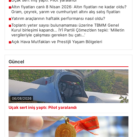
Uçak sert iniş yaptı: Pilot yaralandı
■
Altın fiyatları canlı 8 Nisan 2026: Altın fiyatları ne kadar oldu?
■
Gram, çeyrek, yarım ve cumhuriyet altını alış satış fiyatları
Yatırım araçlarının haftalık performansı nasıl oldu?
■
Toplantı yeter sayısı bulunamaması üzerine TBMM Genel
■
Kurul birleşimi kapandı… İYİ Partili Çömez’den tepki: ‘Milletin
vergileriyle çalışması gereken bu çatı…’
Açık Hava Mutfakları ve Prestijli Yaşam Bölgeleri
■
Güncel
06/08/2026
Uçak sert iniş yaptı: Pilot yaralandı