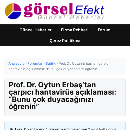
Güncel Haberler
Firma Rehberi
Forum
Çerez Politikası
Ana sayfa
›
Forumlar
›
Sağlık
›
Prof. Dr. Oytun Erbaş’tan çarpıcı
hantavirüs açıklaması: “Bunu çok duyacağınızı öğrenin”
Prof. Dr. Oytun Erbaş’tan
çarpıcı hantavirüs açıklaması:
“Bunu çok duyacağınızı
öğrenin”
Bu konu 0 yanıt içerir, 1 izleyen vardır ve en son
2 ay 4 hafta önce