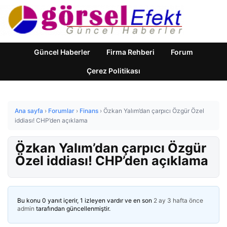
Güncel Haberler
Firma Rehberi
Forum
Çerez Politikası
Ana sayfa
›
Forumlar
›
Finans
›
Özkan Yalım’dan çarpıcı Özgür Özel
iddiası! CHP’den açıklama
Özkan Yalım’dan çarpıcı Özgür
Özel iddiası! CHP’den açıklama
Bu konu 0 yanıt içerir, 1 izleyen vardır ve en son
2 ay 3 hafta önce
admin
tarafından güncellenmiştir.