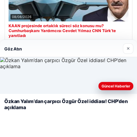
08/08/2026
KAAN projesinde ortaklık süreci söz konusu mu?
Cumhurbaşkanı Yardımcısı Cevdet Yılmaz CNN Türk’te
yanıtladı
×
Göz Atın
Son Eklenen Firmalar
Hastaş Beton
26/05/2026
Web sitemizi nasıl kullandığınızı daha iyi anlayabilmek,
Güncel Haberler
deneyiminizi kişiselleştirmek ve geliştirmek amacıyla çerezler
kullanıyoruz.
Çerez Politikamız
Özkan Yalım’dan çarpıcı Özgür Özel iddiası! CHP’den
açıklama
Reddet
Kabul Et
© 2026 Görsel Efekt – Güncel Haberler