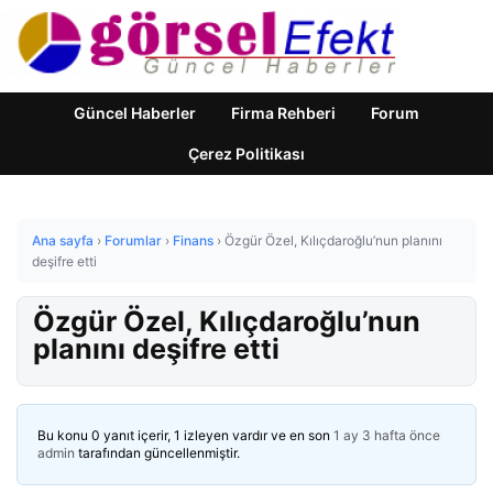
Güncel Haberler
Firma Rehberi
Forum
Çerez Politikası
Ana sayfa
›
Forumlar
›
Finans
›
Özgür Özel, Kılıçdaroğlu’nun planını
deşifre etti
Özgür Özel, Kılıçdaroğlu’nun
planını deşifre etti
Bu konu 0 yanıt içerir, 1 izleyen vardır ve en son
1 ay 3 hafta önce
admin
tarafından güncellenmiştir.