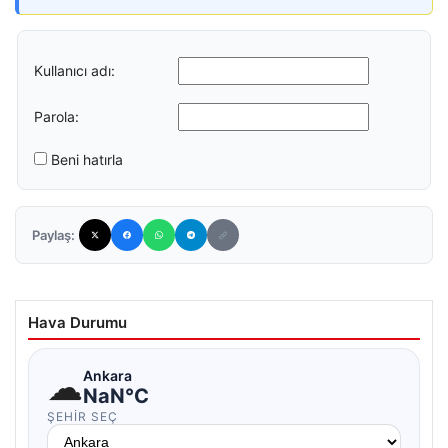
Kullanıcı adı:
Parola:
Beni hatırla
Paylaş:
Hava Durumu
☁
Ankara
NaN°C
ŞEHIR SEÇ