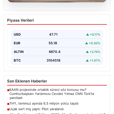
07.08.2026
THY, temmuz ayında 9,5 milyon yolcu
Piyasa Verileri
taşıdı
USD
47.71
▲ +0.17%
EUR
55.18
▲ +0.30%
ALTIN
6670.4
▲ +2.74%
BTC
3104518
▲ +1.07%
Son Eklenen Haberler
KAAN projesinde ortaklık süreci söz konusu mu?
■
Cumhurbaşkanı Yardımcısı Cevdet Yılmaz CNN Türk’te
yanıtladı
THY, temmuz ayında 9,5 milyon yolcu taşıdı
■
Uçak sert iniş yaptı: Pilot yaralandı
■