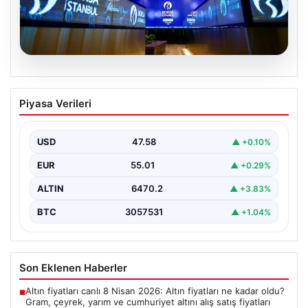
05.08.2026
Yatırım araçlarının haftalık performansı
Piyasa Verileri
nasıl oldu?
Borsa İstanbul'da işlem gören hisse senetleri, haftalık
bazda ortalama yüzde 0,27 değer kaybederken,
USD
47.58
▲ +0.10%
altının…
EUR
55.01
▲ +0.29%
ALTIN
6470.2
▲ +3.83%
BTC
3057531
▲ +1.04%
Son Eklenen Haberler
Altın fiyatları canlı 8 Nisan 2026: Altın fiyatları ne kadar oldu?
■
Gram, çeyrek, yarım ve cumhuriyet altını alış satış fiyatları