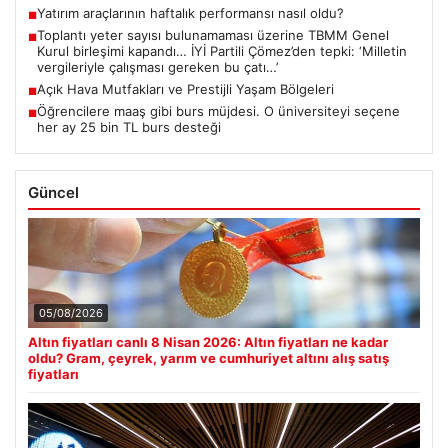
Yatırım araçlarının haftalık performansı nasıl oldu?
■
Toplantı yeter sayısı bulunamaması üzerine TBMM Genel
■
Kurul birleşimi kapandı… İYİ Partili Çömez’den tepki: ‘Milletin
vergileriyle çalışması gereken bu çatı…’
Açık Hava Mutfakları ve Prestijli Yaşam Bölgeleri
■
Öğrencilere maaş gibi burs müjdesi. O üniversiteyi seçene
■
her ay 25 bin TL burs desteği
Güncel
05/08/2026
Altın fiyatları canlı 8 Nisan 2026: Altın fiyatları ne kadar
oldu? Gram, çeyrek, yarım ve cumhuriyet altını alış satış
fiyatları