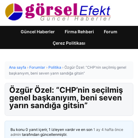
Güncel Haberler
Firma Rehberi
Forum
Çerez Politikası
Ana sayfa
›
Forumlar
›
Politika
›
Özgür Özel: “CHP’nin seçilmiş genel
başkanıyım, beni seven yarın sandığa gitsin”
Özgür Özel: “CHP’nin seçilmiş
genel başkanıyım, beni seven
yarın sandığa gitsin”
Bu konu 0 yanıt içerir, 1 izleyen vardır ve en son
1 ay 4 hafta önce
admin
tarafından güncellenmiştir.