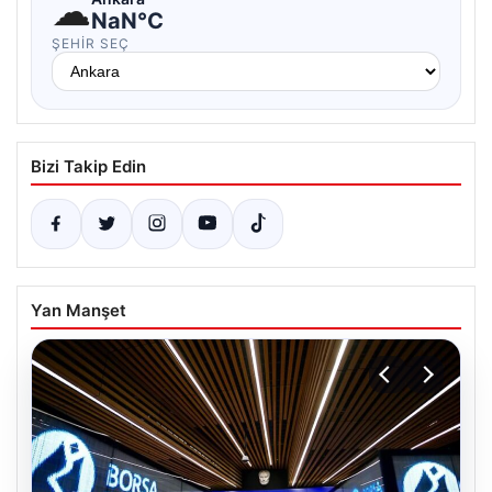
☁
NaN°C
ŞEHIR SEÇ
Bizi Takip Edin
Yan Manşet