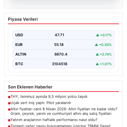
06.08.2026
Uçak sert iniş yaptı: Pilot yaralandı
Piyasa Verileri
USD
47.71
▲ +0.17%
EUR
55.18
▲ +0.30%
ALTIN
6670.4
▲ +2.74%
BTC
3104518
▲ +1.07%
Son Eklenen Haberler
THY, temmuz ayında 9,5 milyon yolcu taşıdı
■
Uçak sert iniş yaptı: Pilot yaralandı
■
Altın fiyatları canlı 8 Nisan 2026: Altın fiyatları ne kadar oldu?
■
Gram, çeyrek, yarım ve cumhuriyet altını alış satış fiyatları
Yatırım araçlarının haftalık performansı nasıl oldu?
■
Toplantı yeter sayısı bulunamaması üzerine TBMM Genel
■