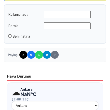
Kullanıcı adı:
Parola:
Beni hatırla
Paylaş:
Hava Durumu
☁
Ankara
NaN°C
ŞEHIR SEÇ