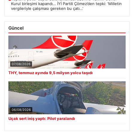
Kurul birleşimi kapandı… İYİ Partili Çömez’den tepki: ‘Milletin
vergileriyle çalışması gereken bu çatı…’
Güncel
07/08/2026
THY, temmuz ayında 9,5 milyon yolcu taşıdı
06/08/2026
Uçak sert iniş yaptı: Pilot yaralandı