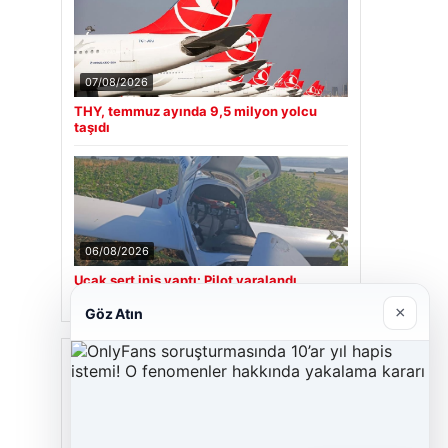
07/08/2026
THY, temmuz ayında 9,5 milyon yolcu
taşıdı
06/08/2026
Uçak sert iniş yaptı: Pilot yaralandı
×
Göz Atın
Son Eklenen Firmalar
Hastaş Beton
26/05/2026