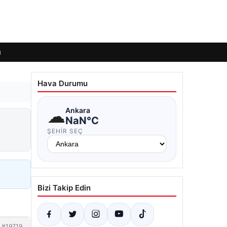
ı
Hava Durumu
☁
Ankara
NaN°C
ŞEHIR SEÇ
Bizi Takip Edin
#19719