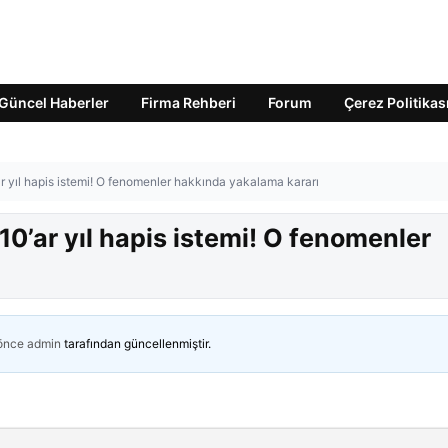
Güncel Haberler
Firma Rehberi
Forum
Çerez Politikas
 yıl hapis istemi! O fenomenler hakkında yakalama kararı
0’ar yıl hapis istemi! O fenomenler
 önce
admin
tarafından güncellenmiştir.