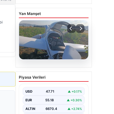
Yan Manşet
bi
06.08.2026
Uçak sert iniş yaptı: Pilot
Piyasa Verileri
yaralandı
USD
47.71
▲ +0.17%
EUR
55.18
▲ +0.30%
ALTIN
6670.4
▲ +2.74%