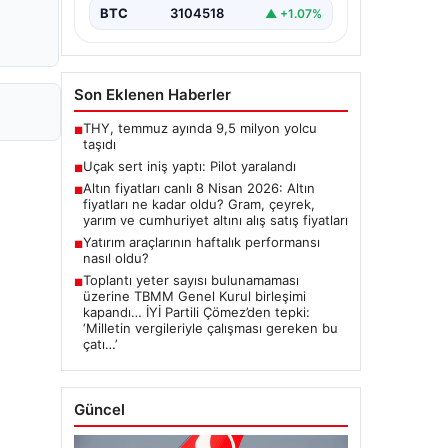
BTC
3104518
▲ +1.07%
Son Eklenen Haberler
THY, temmuz ayında 9,5 milyon yolcu
■
taşıdı
Uçak sert iniş yaptı: Pilot yaralandı
■
Altın fiyatları canlı 8 Nisan 2026: Altın
■
fiyatları ne kadar oldu? Gram, çeyrek,
yarım ve cumhuriyet altını alış satış fiyatları
Yatırım araçlarının haftalık performansı
■
nasıl oldu?
Toplantı yeter sayısı bulunamaması
■
üzerine TBMM Genel Kurul birleşimi
kapandı… İYİ Partili Çömez’den tepki:
‘Milletin vergileriyle çalışması gereken bu
çatı…’
Güncel