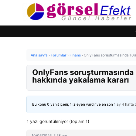
Ana sayfa
›
Forumlar
›
Finans
›
OnlyFans soruşturmasında 10’ar
OnlyFans soruşturmasında 1
hakkında yakalama kararı
Bu konu 0 yanıt içerir, 1 izleyen vardır ve en son
1 ay 4 hafta
1 yazı görüntüleniyor (toplam 1)
10/06/2026: 5:58 pm