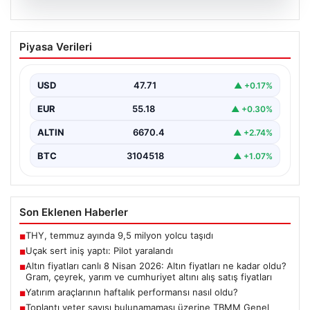
06.08.2026
Uçak sert iniş yaptı: Pilot yaralandı
Piyasa Verileri
USD
47.71
▲ +0.17%
EUR
55.18
▲ +0.30%
ALTIN
6670.4
▲ +2.74%
BTC
3104518
▲ +1.07%
Son Eklenen Haberler
THY, temmuz ayında 9,5 milyon yolcu taşıdı
■
Uçak sert iniş yaptı: Pilot yaralandı
■
Altın fiyatları canlı 8 Nisan 2026: Altın fiyatları ne kadar oldu?
■
Gram, çeyrek, yarım ve cumhuriyet altını alış satış fiyatları
Yatırım araçlarının haftalık performansı nasıl oldu?
■
Toplantı yeter sayısı bulunamaması üzerine TBMM Genel
■