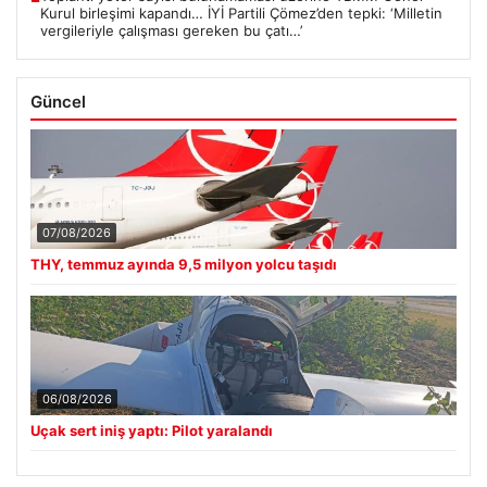
Kurul birleşimi kapandı… İYİ Partili Çömez’den tepki: ‘Milletin
vergileriyle çalışması gereken bu çatı…’
Güncel
07/08/2026
THY, temmuz ayında 9,5 milyon yolcu taşıdı
06/08/2026
Uçak sert iniş yaptı: Pilot yaralandı