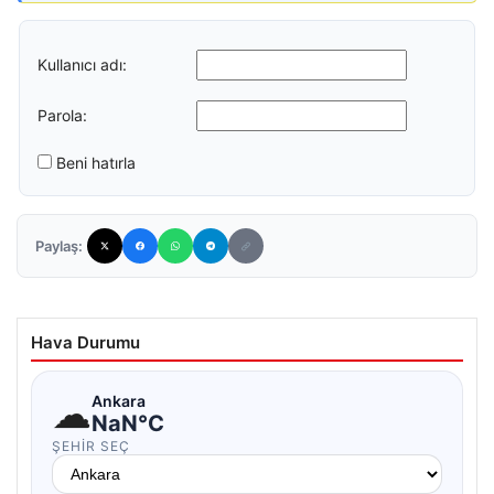
Kullanıcı adı:
Parola:
Beni hatırla
Paylaş:
Hava Durumu
☁
Ankara
NaN°C
ŞEHIR SEÇ