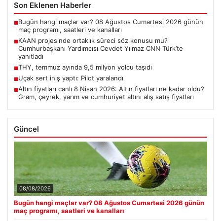
Son Eklenen Haberler
Bugün hangi maçlar var? 08 Ağustos Cumartesi 2026 günün
■
maç programı, saatleri ve kanalları
KAAN projesinde ortaklık süreci söz konusu mu?
■
Cumhurbaşkanı Yardımcısı Cevdet Yılmaz CNN Türk’te
yanıtladı
THY, temmuz ayında 9,5 milyon yolcu taşıdı
■
Uçak sert iniş yaptı: Pilot yaralandı
■
Altın fiyatları canlı 8 Nisan 2026: Altın fiyatları ne kadar oldu?
■
Gram, çeyrek, yarım ve cumhuriyet altını alış satış fiyatları
Güncel
08/08/2026
Bugün hangi maçlar var? 08 Ağustos Cumartesi 2026 günün
maç programı, saatleri ve kanalları