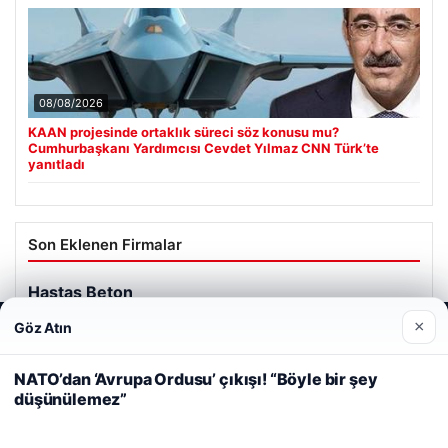
08/08/2026
KAAN projesinde ortaklık süreci söz konusu mu?
Cumhurbaşkanı Yardımcısı Cevdet Yılmaz CNN Türk’te
yanıtladı
Son Eklenen Firmalar
Hastaş Beton
26/05/2026
×
Göz Atın
Web sitemizi nasıl kullandığınızı daha iyi anlayabilmek,
deneyiminizi kişiselleştirmek ve geliştirmek amacıyla çerezler
kullanıyoruz.
Çerez Politikamız
NATO’dan ‘Avrupa Ordusu’ çıkışı! “Böyle bir şey
düşünülemez”
Reddet
Kabul Et