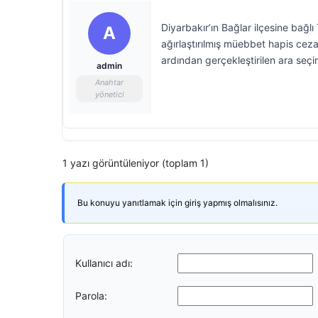
Diyarbakır’ın Bağlar ilçesine bağl
A
ağırlaştırılmış müebbet hapis cez
ardından gerçekleştirilen ara seç
admin
Anahtar
yönetici
1 yazı görüntüleniyor (toplam 1)
Bu konuyu yanıtlamak için giriş yapmış olmalısınız.
Kullanıcı adı:
Parola: