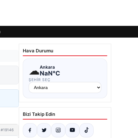
ı
Hava Durumu
☁
Ankara
NaN°C
ŞEHIR SEÇ
Bizi Takip Edin
#19146