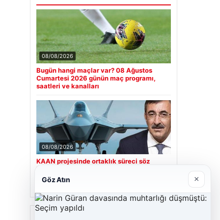
08/08/2026
Bugün hangi maçlar var? 08 Ağustos
Cumartesi 2026 günün maç programı,
saatleri ve kanalları
08/08/2026
KAAN projesinde ortaklık süreci söz
konusu mu? Cumhurbaşkanı Yardımcısı
Cevdet Yılmaz CNN Türk’te yanıtladı
×
Göz Atın
Son Eklenen Firmalar