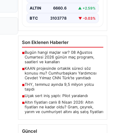
Cumhurbaşkanı Yardımcısı Cevdet
Yılmaz, CNN Türk canlı yayınında
ALTIN
6660.6
▲ +2.59%
gündeme ilişkin soruları yanıtladı.
Mekke Ortak…
BTC
3103778
▼ -0.03%
Son Eklenen Haberler
Bugün hangi maçlar var? 08 Ağustos
■
Cumartesi 2026 günün maç programı,
saatleri ve kanalları
KAAN projesinde ortaklık süreci söz
■
konusu mu? Cumhurbaşkanı Yardımcısı
Cevdet Yılmaz CNN Türk’te yanıtladı
THY, temmuz ayında 9,5 milyon yolcu
■
taşıdı
Uçak sert iniş yaptı: Pilot yaralandı
■
Altın fiyatları canlı 8 Nisan 2026: Altın
■
fiyatları ne kadar oldu? Gram, çeyrek,
yarım ve cumhuriyet altını alış satış fiyatları
Güncel