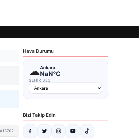
ı
Hava Durumu
☁
Ankara
NaN°C
ŞEHIR SEÇ
Bizi Takip Edin
#13702