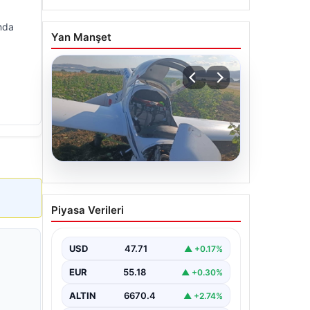
unda
Yan Manşet
06.08.2026
Uçak sert iniş yaptı: Pilot
Piyasa Verileri
yaralandı
USD
47.71
▲ +0.17%
EUR
55.18
▲ +0.30%
ALTIN
6670.4
▲ +2.74%