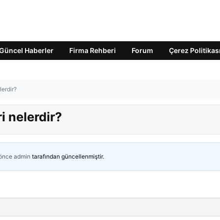
Güncel Haberler
Firma Rehberi
Forum
Çerez Politikas
lerdir?
i nelerdir?
 önce
admin
tarafından güncellenmiştir.