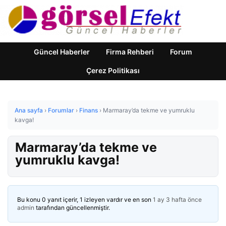
Güncel Haberler
Firma Rehberi
Forum
Çerez Politikası
Ana sayfa
›
Forumlar
›
Finans
›
Marmaray’da tekme ve yumruklu
kavga!
Marmaray’da tekme ve
yumruklu kavga!
Bu konu 0 yanıt içerir, 1 izleyen vardır ve en son
1 ay 3 hafta önce
admin
tarafından güncellenmiştir.