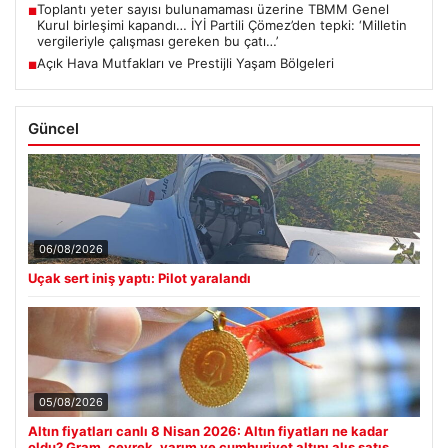
Toplantı yeter sayısı bulunamaması üzerine TBMM Genel
■
Kurul birleşimi kapandı… İYİ Partili Çömez’den tepki: ‘Milletin
vergileriyle çalışması gereken bu çatı…’
Açık Hava Mutfakları ve Prestijli Yaşam Bölgeleri
■
Güncel
06/08/2026
Uçak sert iniş yaptı: Pilot yaralandı
05/08/2026
Altın fiyatları canlı 8 Nisan 2026: Altın fiyatları ne kadar
oldu? Gram, çeyrek, yarım ve cumhuriyet altını alış satış