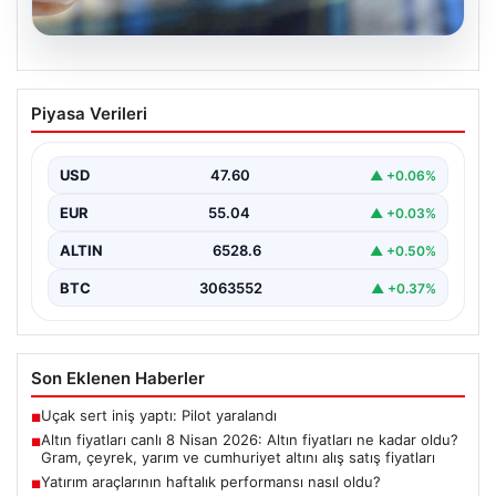
05.08.2026
Altın fiyatları canlı 8 Nisan 2026: Altın
Piyasa Verileri
fiyatları ne kadar oldu? Gram, çeyrek,
yarım ve cumhuriyet altını alış satış
fiyatları
USD
47.60
▲ +0.06%
{ "title": "8 Nisan 2026 Altın Fiyatları Canlı Takip: Gram,
EUR
55.04
▲ +0.03%
Çeyrek ve Cumhuriyet Altını…
ALTIN
6528.6
▲ +0.50%
BTC
3063552
▲ +0.37%
Son Eklenen Haberler
Uçak sert iniş yaptı: Pilot yaralandı
■
Altın fiyatları canlı 8 Nisan 2026: Altın fiyatları ne kadar oldu?
■
Gram, çeyrek, yarım ve cumhuriyet altını alış satış fiyatları
Yatırım araçlarının haftalık performansı nasıl oldu?
■