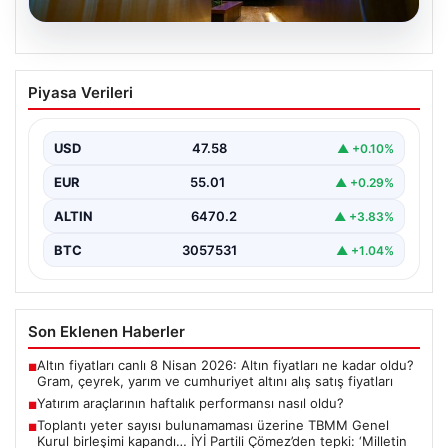
05.08.2026
Yatırım araçlarının haftalık performansı
Piyasa Verileri
nasıl oldu?
Borsa İstanbul'da işlem gören hisse senetleri, haftalık
bazda ortalama yüzde 0,27 değer kaybederken,
USD
47.58
▲ +0.10%
altının…
EUR
55.01
▲ +0.29%
ALTIN
6470.2
▲ +3.83%
BTC
3057531
▲ +1.04%
Son Eklenen Haberler
Altın fiyatları canlı 8 Nisan 2026: Altın fiyatları ne kadar oldu?
■
Gram, çeyrek, yarım ve cumhuriyet altını alış satış fiyatları
Yatırım araçlarının haftalık performansı nasıl oldu?
■
Toplantı yeter sayısı bulunamaması üzerine TBMM Genel
■
Kurul birleşimi kapandı… İYİ Partili Çömez’den tepki: ‘Milletin