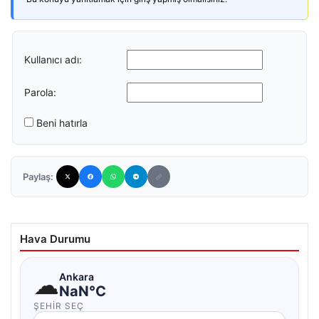
Kullanıcı adı:
Parola:
Beni hatırla
Paylaş:
Hava Durumu
☁
Ankara
NaN°C
ŞEHIR SEÇ