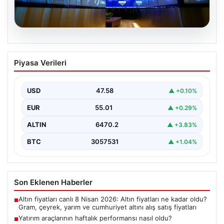
05.08.2026
Yatırım araçlarının haftalık performansı
Piyasa Verileri
nasıl oldu?
Borsa İstanbul'da işlem gören hisse senetleri, haftalık
bazda ortalama yüzde 0,27 değer kaybederken,
USD
47.58
▲ +0.10%
altının…
EUR
55.01
▲ +0.29%
ALTIN
6470.2
▲ +3.83%
BTC
3057531
▲ +1.04%
Son Eklenen Haberler
Altın fiyatları canlı 8 Nisan 2026: Altın fiyatları ne kadar oldu?
■
Gram, çeyrek, yarım ve cumhuriyet altını alış satış fiyatları
Yatırım araçlarının haftalık performansı nasıl oldu?
■