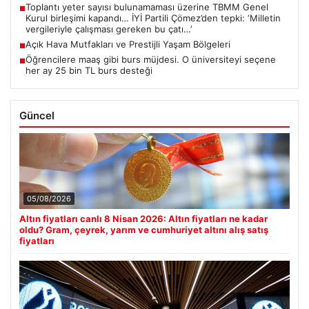
Toplantı yeter sayısı bulunamaması üzerine TBMM Genel
■
Kurul birleşimi kapandı… İYİ Partili Çömez’den tepki: ‘Milletin
vergileriyle çalışması gereken bu çatı…’
Açık Hava Mutfakları ve Prestijli Yaşam Bölgeleri
■
Öğrencilere maaş gibi burs müjdesi. O üniversiteyi seçene
■
her ay 25 bin TL burs desteği
Güncel
05/08/2026
Altın fiyatları canlı 8 Nisan 2026: Altın fiyatları ne kadar
oldu? Gram, çeyrek, yarım ve cumhuriyet altını alış satış
fiyatları