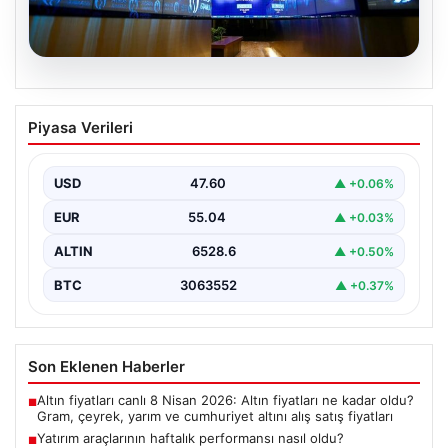
05.08.2026
Yatırım araçlarının haftalık performansı
Piyasa Verileri
nasıl oldu?
Borsa İstanbul'da işlem gören hisse senetleri, haftalık
bazda ortalama yüzde 0,27 değer kaybederken,
USD
47.60
▲ +0.06%
altının…
EUR
55.04
▲ +0.03%
ALTIN
6528.6
▲ +0.50%
BTC
3063552
▲ +0.37%
Son Eklenen Haberler
Altın fiyatları canlı 8 Nisan 2026: Altın fiyatları ne kadar oldu?
■
Gram, çeyrek, yarım ve cumhuriyet altını alış satış fiyatları
Yatırım araçlarının haftalık performansı nasıl oldu?
■