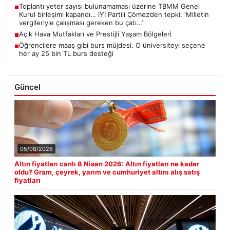
Toplantı yeter sayısı bulunamaması üzerine TBMM Genel
■
Kurul birleşimi kapandı… İYİ Partili Çömez’den tepki: ‘Milletin
vergileriyle çalışması gereken bu çatı…’
Açık Hava Mutfakları ve Prestijli Yaşam Bölgeleri
■
Öğrencilere maaş gibi burs müjdesi. O üniversiteyi seçene
■
her ay 25 bin TL burs desteği
Güncel
05/08/2026
Altın fiyatları canlı 8 Nisan 2026: Altın fiyatları ne kadar
oldu? Gram, çeyrek, yarım ve cumhuriyet altını alış satış
fiyatları