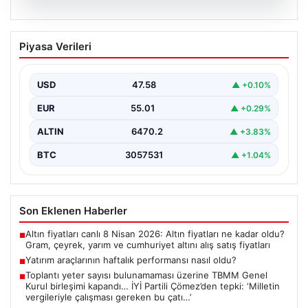
05.08.2026
Yatırım araçlarının haftalık performansı
Piyasa Verileri
nasıl oldu?
Borsa İstanbul'da işlem gören hisse senetleri, haftalık
bazda ortalama yüzde 0,27 değer kaybederken,
USD
47.58
▲ +0.10%
altının…
EUR
55.01
▲ +0.29%
ALTIN
6470.2
▲ +3.83%
BTC
3057531
▲ +1.04%
Son Eklenen Haberler
Altın fiyatları canlı 8 Nisan 2026: Altın fiyatları ne kadar oldu?
■
Gram, çeyrek, yarım ve cumhuriyet altını alış satış fiyatları
Yatırım araçlarının haftalık performansı nasıl oldu?
■
Toplantı yeter sayısı bulunamaması üzerine TBMM Genel
■
Kurul birleşimi kapandı… İYİ Partili Çömez’den tepki: ‘Milletin
vergileriyle çalışması gereken bu çatı…’