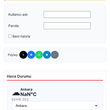
Kullanıcı adı:
Parola:
Beni hatırla
Paylaş:
Hava Durumu
☁
Ankara
NaN°C
ŞEHIR SEÇ