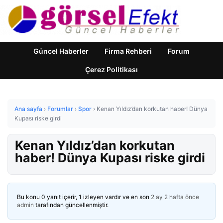
Güncel Haberler
Firma Rehberi
Forum
Çerez Politikası
Ana sayfa
›
Forumlar
›
Spor
›
Kenan Yıldız’dan korkutan haber! Dünya
Kupası riske girdi
Kenan Yıldız’dan korkutan
haber! Dünya Kupası riske girdi
Bu konu 0 yanıt içerir, 1 izleyen vardır ve en son
2 ay 2 hafta önce
admin
tarafından güncellenmiştir.