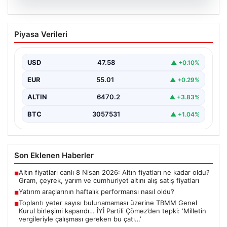
05.08.2026
Yatırım araçlarının haftalık performansı
Piyasa Verileri
nasıl oldu?
Borsa İstanbul'da işlem gören hisse senetleri, haftalık
bazda ortalama yüzde 0,27 değer kaybederken,
USD
47.58
▲ +0.10%
altının…
EUR
55.01
▲ +0.29%
ALTIN
6470.2
▲ +3.83%
BTC
3057531
▲ +1.04%
Son Eklenen Haberler
Altın fiyatları canlı 8 Nisan 2026: Altın fiyatları ne kadar oldu?
■
Gram, çeyrek, yarım ve cumhuriyet altını alış satış fiyatları
Yatırım araçlarının haftalık performansı nasıl oldu?
■
Toplantı yeter sayısı bulunamaması üzerine TBMM Genel
■
Kurul birleşimi kapandı… İYİ Partili Çömez’den tepki: ‘Milletin
vergileriyle çalışması gereken bu çatı…’