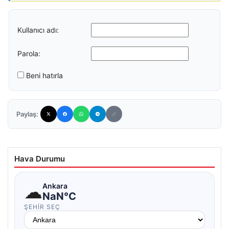
Kullanıcı adı:
Parola:
Beni hatırla
Paylaş:
Hava Durumu
☁
Ankara
NaN°C
ŞEHIR SEÇ