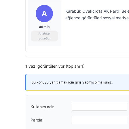
Karabük Ovakcık’ta AK Partili Beledi
A
eğlence görüntüleri sosyal medyad
admin
Anahtar
yönetici
1 yazı görüntüleniyor (toplam 1)
Bu konuyu yanıtlamak için giriş yapmış olmalısınız.
Kullanıcı adı:
Parola: