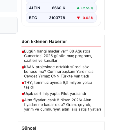
Cumhurbaşkanı Yardımcısı Cevdet
Yılmaz, CNN Türk canlı yayınında
ALTIN
6660.6
▲ +2.59%
gündeme ilişkin soruları yanıtladı.
Mekke Ortak…
BTC
3103778
▼ -0.03%
Son Eklenen Haberler
Bugün hangi maçlar var? 08 Ağustos
■
Cumartesi 2026 günün maç programı,
saatleri ve kanalları
KAAN projesinde ortaklık süreci söz
■
konusu mu? Cumhurbaşkanı Yardımcısı
Cevdet Yılmaz CNN Türk’te yanıtladı
THY, temmuz ayında 9,5 milyon yolcu
■
taşıdı
Uçak sert iniş yaptı: Pilot yaralandı
■
Altın fiyatları canlı 8 Nisan 2026: Altın
■
fiyatları ne kadar oldu? Gram, çeyrek,
yarım ve cumhuriyet altını alış satış fiyatları
Güncel