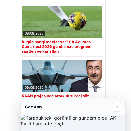
08/08/2026
Bugün hangi maçlar var? 08 Ağustos
Cumartesi 2026 günün maç programı,
saatleri ve kanalları
08/08/2026
KAAN projesinde ortaklık süreci söz
konusu mu? Cumhurbaşkanı Yardımcısı
Cevdet Yılmaz CNN Türk’te yanıtladı
×
Göz Atın
Son Eklenen Firmalar