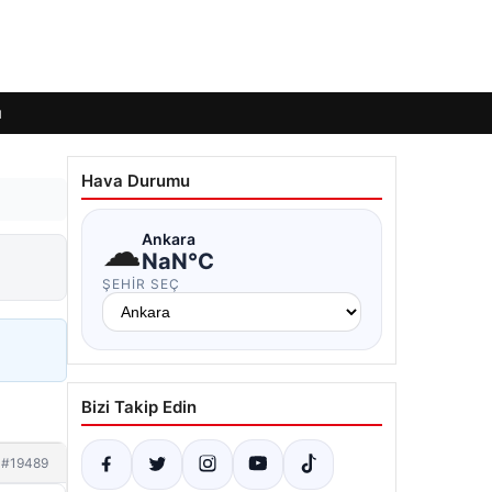
ı
Hava Durumu
☁
Ankara
NaN°C
ŞEHIR SEÇ
Bizi Takip Edin
#19489