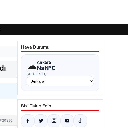
ı
Hava Durumu
☁
Ankara
dı
NaN°C
ŞEHIR SEÇ
Bizi Takip Edin
#20590