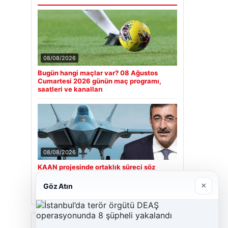
08/08/2026
Bugün hangi maçlar var? 08 Ağustos
Cumartesi 2026 günün maç programı,
saatleri ve kanalları
08/08/2026
KAAN projesinde ortaklık süreci söz
konusu mu? Cumhurbaşkanı Yardımcısı
Cevdet Yılmaz CNN Türk’te yanıtladı
×
Göz Atın
Son Eklenen Firmalar