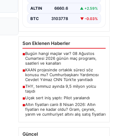
Cumhurbaşkanı Yardımcısı Cevdet
Yılmaz, CNN Türk canlı yayınında
ALTIN
6660.6
▲ +2.59%
gündeme ilişkin soruları yanıtladı.
Mekke Ortak…
BTC
3103778
▼ -0.03%
Son Eklenen Haberler
Bugün hangi maçlar var? 08 Ağustos
■
Cumartesi 2026 günün maç programı,
saatleri ve kanalları
KAAN projesinde ortaklık süreci söz
■
konusu mu? Cumhurbaşkanı Yardımcısı
Cevdet Yılmaz CNN Türk’te yanıtladı
THY, temmuz ayında 9,5 milyon yolcu
■
taşıdı
Uçak sert iniş yaptı: Pilot yaralandı
■
Altın fiyatları canlı 8 Nisan 2026: Altın
■
fiyatları ne kadar oldu? Gram, çeyrek,
yarım ve cumhuriyet altını alış satış fiyatları
Güncel