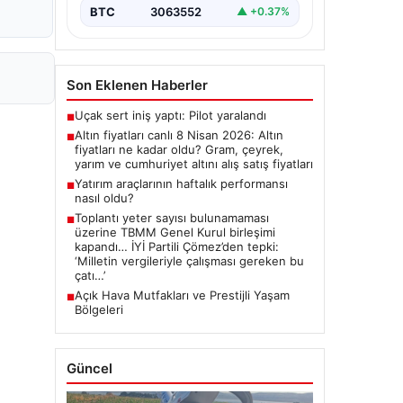
BTC
3063552
▲ +0.37%
Son Eklenen Haberler
Uçak sert iniş yaptı: Pilot yaralandı
■
Altın fiyatları canlı 8 Nisan 2026: Altın
■
fiyatları ne kadar oldu? Gram, çeyrek,
yarım ve cumhuriyet altını alış satış fiyatları
Yatırım araçlarının haftalık performansı
■
nasıl oldu?
Toplantı yeter sayısı bulunamaması
■
üzerine TBMM Genel Kurul birleşimi
kapandı… İYİ Partili Çömez’den tepki:
‘Milletin vergileriyle çalışması gereken bu
çatı…’
Açık Hava Mutfakları ve Prestijli Yaşam
■
Bölgeleri
Güncel