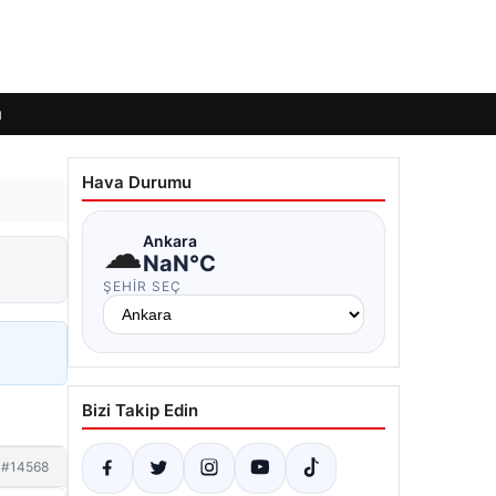
ı
Hava Durumu
☁
Ankara
NaN°C
ŞEHIR SEÇ
Bizi Takip Edin
#14568