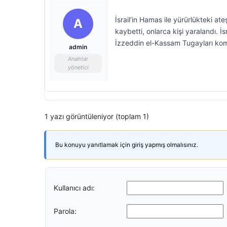
İsrail’in Hamas ile yürürlükteki a
A
kaybetti, onlarca kişi yaralandı. 
İzzeddin el-Kassam Tugayları komu
admin
Anahtar
yönetici
1 yazı görüntüleniyor (toplam 1)
Bu konuyu yanıtlamak için giriş yapmış olmalısınız.
Kullanıcı adı:
Parola: