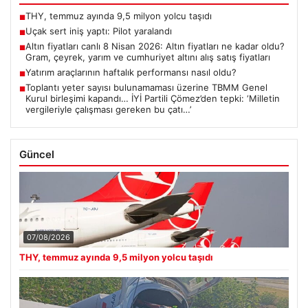
THY, temmuz ayında 9,5 milyon yolcu taşıdı
■
Uçak sert iniş yaptı: Pilot yaralandı
■
Altın fiyatları canlı 8 Nisan 2026: Altın fiyatları ne kadar oldu?
■
Gram, çeyrek, yarım ve cumhuriyet altını alış satış fiyatları
Yatırım araçlarının haftalık performansı nasıl oldu?
■
Toplantı yeter sayısı bulunamaması üzerine TBMM Genel
■
Kurul birleşimi kapandı… İYİ Partili Çömez’den tepki: ‘Milletin
vergileriyle çalışması gereken bu çatı…’
Güncel
07/08/2026
THY, temmuz ayında 9,5 milyon yolcu taşıdı