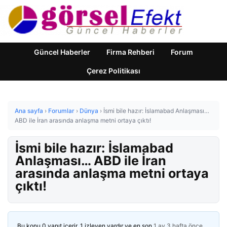
Güncel Haberler
Firma Rehberi
Forum
Çerez Politikası
Ana sayfa
›
Forumlar
›
Dünya
›
İsmi bile hazır: İslamabad Anlaşması…
ABD ile İran arasında anlaşma metni ortaya çıktı!
İsmi bile hazır: İslamabad
Anlaşması… ABD ile İran
arasında anlaşma metni ortaya
çıktı!
Bu konu 0 yanıt içerir, 1 izleyen vardır ve en son
1 ay 3 hafta önce