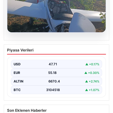
06.08.2026
Uçak sert iniş yaptı: Pilot yaralandı
Piyasa Verileri
USD
47.71
▲ +0.17%
EUR
55.18
▲ +0.30%
ALTIN
6670.4
▲ +2.74%
BTC
3104518
▲ +1.07%
Son Eklenen Haberler