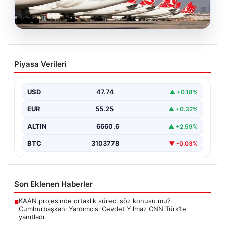
07.08.2026
THY, temmuz ayında 9,5 milyon yolcu
Piyasa Verileri
taşıdı
USD
47.74
▲ +0.18%
EUR
55.25
▲ +0.32%
ALTIN
6660.6
▲ +2.59%
BTC
3103778
▼ -0.03%
Son Eklenen Haberler
KAAN projesinde ortaklık süreci söz konusu mu?
■
Cumhurbaşkanı Yardımcısı Cevdet Yılmaz CNN Türk’te
yanıtladı