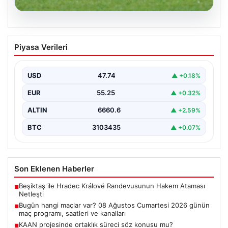
08.08.2026
Bugün hangi maçlar var? 08 Ağustos
Piyasa Verileri
Cumartesi 2026 günün maç programı,
saatleri ve kanalları
USD
47.74
▲ +0.18%
EUR
55.25
▲ +0.32%
ALTIN
6660.6
▲ +2.59%
BTC
3103435
▲ +0.07%
Son Eklenen Haberler
Beşiktaş ile Hradec Králové Randevusunun Hakem Ataması
■
Netleşti
Bugün hangi maçlar var? 08 Ağustos Cumartesi 2026 günün
■
maç programı, saatleri ve kanalları
KAAN projesinde ortaklık süreci söz konusu mu?
■