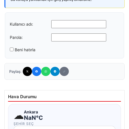
Kullanıcı adı:
Parola:
Beni hatırla
Paylaş:
Hava Durumu
☁
Ankara
NaN°C
ŞEHIR SEÇ