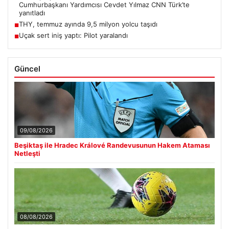
Cumhurbaşkanı Yardımcısı Cevdet Yılmaz CNN Türk’te
yanıtladı
THY, temmuz ayında 9,5 milyon yolcu taşıdı
■
Uçak sert iniş yaptı: Pilot yaralandı
■
Güncel
09/08/2026
Beşiktaş ile Hradec Králové Randevusunun Hakem Ataması
Netleşti
08/08/2026