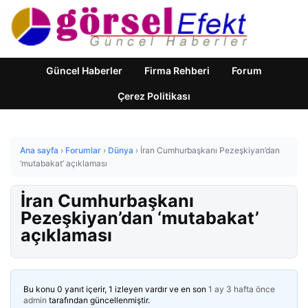
Güncel Haberler
Firma Rehberi
Forum
Çerez Politikası
Ana sayfa
›
Forumlar
›
Dünya
›
İran Cumhurbaşkanı Pezeşkiyan’dan
‘mutabakat’ açıklaması
İran Cumhurbaşkanı
Pezeşkiyan’dan ‘mutabakat’
açıklaması
Bu konu 0 yanıt içerir, 1 izleyen vardır ve en son
1 ay 3 hafta önce
admin
tarafından güncellenmiştir.