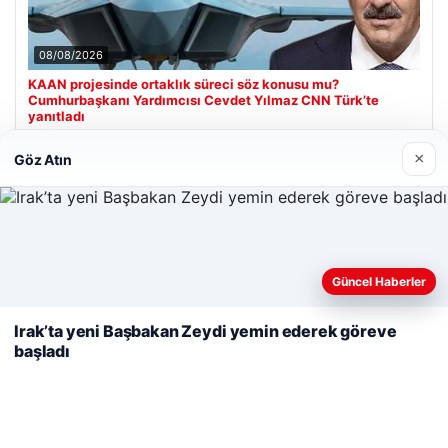
08/08/2026
KAAN projesinde ortaklık süreci söz konusu mu?
Cumhurbaşkanı Yardımcısı Cevdet Yılmaz CNN Türk’te
yanıtladı
×
Göz Atın
Son Eklenen Firmalar
Hastaş Beton
26/05/2026
Web sitemizi nasıl kullandığınızı daha iyi anlayabilmek,
Güncel Haberler
deneyiminizi kişiselleştirmek ve geliştirmek amacıyla çerezler
kullanıyoruz.
Çerez Politikamız
Irak’ta yeni Başbakan Zeydi yemin ederek göreve
başladı
Reddet
Kabul Et
© 2026 Görsel Efekt – Güncel Haberler