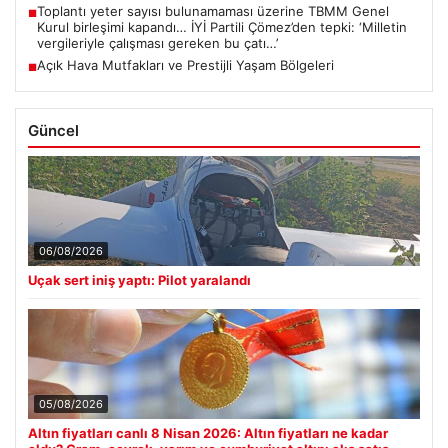
Toplantı yeter sayısı bulunamaması üzerine TBMM Genel
■
Kurul birleşimi kapandı… İYİ Partili Çömez’den tepki: ‘Milletin
vergileriyle çalışması gereken bu çatı…’
Açık Hava Mutfakları ve Prestijli Yaşam Bölgeleri
■
Güncel
06/08/2026
Uçak sert iniş yaptı: Pilot yaralandı
05/08/2026
Altın fiyatları canlı 8 Nisan 2026: Altın fiyatları ne kadar