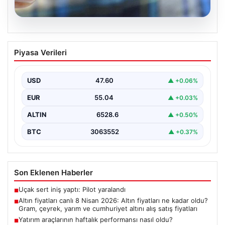
05.08.2026
Altın fiyatları canlı 8 Nisan 2026: Altın
Piyasa Verileri
fiyatları ne kadar oldu? Gram, çeyrek,
yarım ve cumhuriyet altını alış satış
fiyatları
USD
47.60
▲ +0.06%
{ "title": "8 Nisan 2026 Altın Fiyatları Canlı Takip: Gram,
EUR
55.04
▲ +0.03%
Çeyrek ve Cumhuriyet Altını…
ALTIN
6528.6
▲ +0.50%
BTC
3063552
▲ +0.37%
Son Eklenen Haberler
Uçak sert iniş yaptı: Pilot yaralandı
■
Altın fiyatları canlı 8 Nisan 2026: Altın fiyatları ne kadar oldu?
■
Gram, çeyrek, yarım ve cumhuriyet altını alış satış fiyatları
Yatırım araçlarının haftalık performansı nasıl oldu?
■