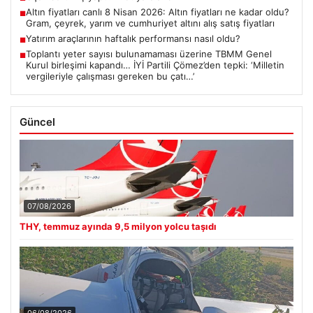
Altın fiyatları canlı 8 Nisan 2026: Altın fiyatları ne kadar oldu?
■
Gram, çeyrek, yarım ve cumhuriyet altını alış satış fiyatları
Yatırım araçlarının haftalık performansı nasıl oldu?
■
Toplantı yeter sayısı bulunamaması üzerine TBMM Genel
■
Kurul birleşimi kapandı… İYİ Partili Çömez’den tepki: ‘Milletin
vergileriyle çalışması gereken bu çatı…’
Güncel
07/08/2026
THY, temmuz ayında 9,5 milyon yolcu taşıdı