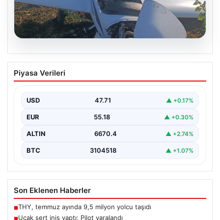
06.08.2026
Uçak sert iniş yaptı: Pilot yaralandı
Piyasa Verileri
USD
47.71
▲ +0.17%
EUR
55.18
▲ +0.30%
ALTIN
6670.4
▲ +2.74%
BTC
3104518
▲ +1.07%
Son Eklenen Haberler
THY, temmuz ayında 9,5 milyon yolcu taşıdı
■
Uçak sert iniş yaptı: Pilot yaralandı
■