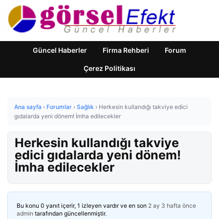
Güncel Haberler
Firma Rehberi
Forum
Çerez Politikası
Ana sayfa
›
Forumlar
›
Sağlık
›
Herkesin kullandığı takviye edici
gıdalarda yeni dönem! İmha edilecekler
Herkesin kullandığı takviye
edici gıdalarda yeni dönem!
İmha edilecekler
Bu konu 0 yanıt içerir, 1 izleyen vardır ve en son
2 ay 3 hafta önce
admin
tarafından güncellenmiştir.