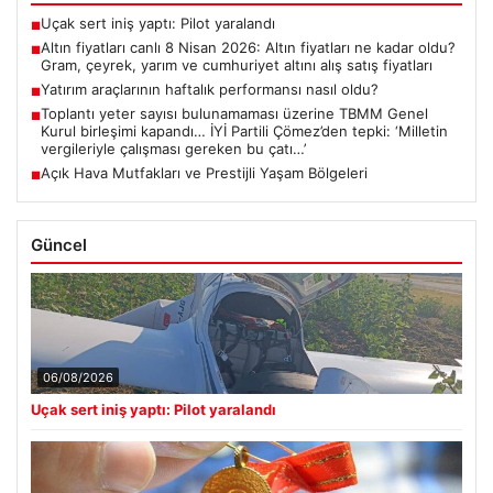
Uçak sert iniş yaptı: Pilot yaralandı
■
Altın fiyatları canlı 8 Nisan 2026: Altın fiyatları ne kadar oldu?
■
Gram, çeyrek, yarım ve cumhuriyet altını alış satış fiyatları
Yatırım araçlarının haftalık performansı nasıl oldu?
■
Toplantı yeter sayısı bulunamaması üzerine TBMM Genel
■
Kurul birleşimi kapandı… İYİ Partili Çömez’den tepki: ‘Milletin
vergileriyle çalışması gereken bu çatı…’
Açık Hava Mutfakları ve Prestijli Yaşam Bölgeleri
■
Güncel
06/08/2026
Uçak sert iniş yaptı: Pilot yaralandı