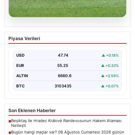
08.08.2026
Bugün hangi maçlar var? 08 Ağustos
Piyasa Verileri
Cumartesi 2026 günün maç programı,
saatleri ve kanalları
USD
47.74
▲ +0.18%
EUR
55.25
▲ +0.32%
ALTIN
6660.6
▲ +2.59%
BTC
3103435
▲ +0.07%
Son Eklenen Haberler
Beşiktaş ile Hradec Králové Randevusunun Hakem Ataması
■
Netleşti
Bugün hangi maçlar var? 08 Ağustos Cumartesi 2026 günün
■