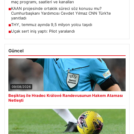
maç programı, saatleri ve kanalları
KAAN projesinde ortaklık süreci söz konusu mu?
■
Cumhurbaşkanı Yardımcısı Cevdet Yılmaz CNN Türk’te
yanıtladı
THY, temmuz ayında 9,5 milyon yolcu taşıdı
■
Uçak sert iniş yaptı: Pilot yaralandı
■
Güncel
09/08/2026
Beşiktaş ile Hradec Králové Randevusunun Hakem Ataması
Netleşti