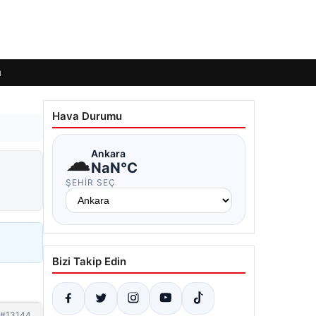
ı
Hava Durumu
☁
Ankara
NaN°C
ŞEHIR SEÇ
Bizi Takip Edin
#13144