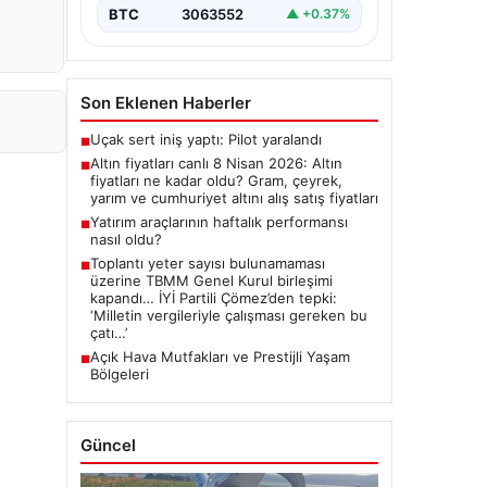
BTC
3063552
▲ +0.37%
Son Eklenen Haberler
Uçak sert iniş yaptı: Pilot yaralandı
■
Altın fiyatları canlı 8 Nisan 2026: Altın
■
fiyatları ne kadar oldu? Gram, çeyrek,
yarım ve cumhuriyet altını alış satış fiyatları
Yatırım araçlarının haftalık performansı
■
nasıl oldu?
Toplantı yeter sayısı bulunamaması
■
üzerine TBMM Genel Kurul birleşimi
kapandı… İYİ Partili Çömez’den tepki:
‘Milletin vergileriyle çalışması gereken bu
çatı…’
Açık Hava Mutfakları ve Prestijli Yaşam
■
Bölgeleri
Güncel