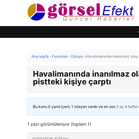
Ana sayfa
›
Forumlar
›
Dünya
›
Havalimanında inanılmaz olay: K
Havalimanında inanılmaz ola
pistteki kişiye çarptı
Bu konu 0 yanıt içerir, 1 izleyen vardır ve en son
2 ay 4 hafta
1 yazı görüntüleniyor (toplam 1)
10/05/2026: 5:29 pm